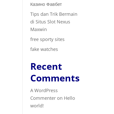
Казино Фавбет
Tips dan Trik Bermain
di Situs Slot Nexus
Maxwin
free sporty sites
fake watches
Recent
Comments
A WordPress
Commenter
on
Hello
world!