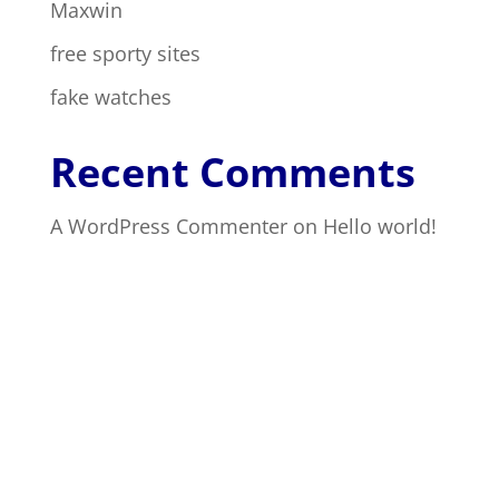
Maxwin
free sporty sites
fake watches
Recent Comments
A WordPress Commenter
on
Hello world!