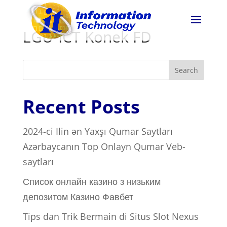
LGU-ICT Konek FD
Search
Recent Posts
2024-ci Ilin ən Yaxşı Qumar Saytları ️
Azərbaycanın Top Onlayn Qumar Veb-
saytları
Список онлайн казино з низьким
депозитом Казино Фавбет
Tips dan Trik Bermain di Situs Slot Nexus