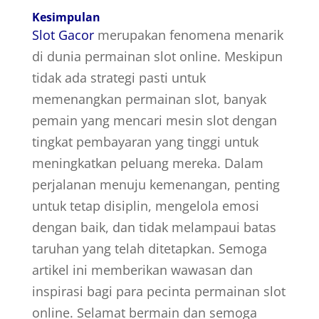
Kesimpulan
Slot Gacor
merupakan fenomena menarik
di dunia permainan slot online. Meskipun
tidak ada strategi pasti untuk
memenangkan permainan slot, banyak
pemain yang mencari mesin slot dengan
tingkat pembayaran yang tinggi untuk
meningkatkan peluang mereka. Dalam
perjalanan menuju kemenangan, penting
untuk tetap disiplin, mengelola emosi
dengan baik, dan tidak melampaui batas
taruhan yang telah ditetapkan. Semoga
artikel ini memberikan wawasan dan
inspirasi bagi para pecinta permainan slot
online. Selamat bermain dan semoga