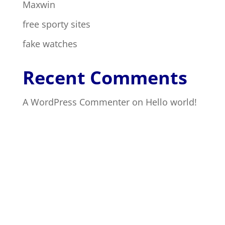
Maxwin
free sporty sites
fake watches
Recent Comments
A WordPress Commenter
on
Hello world!