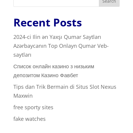
Search
Recent Posts
2024-ci Ilin ən Yaxşı Qumar Saytları ️
Azərbaycanın Top Onlayn Qumar Veb-
saytları
Список онлайн казино з низьким
депозитом Казино Фавбет
Tips dan Trik Bermain di Situs Slot Nexus
Maxwin
free sporty sites
fake watches