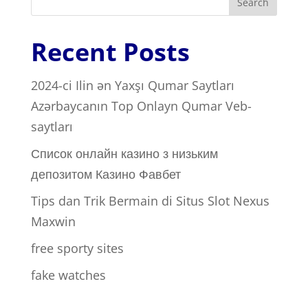
Search
Recent Posts
2024-ci Ilin ən Yaxşı Qumar Saytları ️
Azərbaycanın Top Onlayn Qumar Veb-
saytları
Список онлайн казино з низьким
депозитом Казино Фавбет
Tips dan Trik Bermain di Situs Slot Nexus
Maxwin
free sporty sites
fake watches