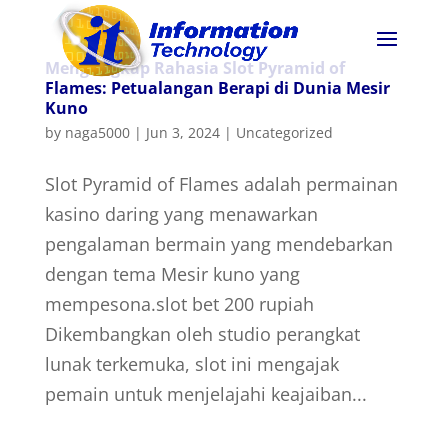
Mengungkap Rahasia Slot Pyramid of
Flames: Petualangan Berapi di Dunia Mesir
Kuno
by
naga5000
|
Jun 3, 2024
|
Uncategorized
Slot Pyramid of Flames adalah permainan
kasino daring yang menawarkan
pengalaman bermain yang mendebarkan
dengan tema Mesir kuno yang
mempesona.slot bet 200 rupiah
Dikembangkan oleh studio perangkat
lunak terkemuka, slot ini mengajak
pemain untuk menjelajahi keajaiban...