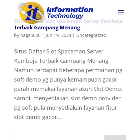
Situs Daftar Slot Spaceman Server Kamboja
Terbaik Gampang Menang
by
naga5000
|
Jun 19, 2024
|
Uncategorized
Situs Daftar Slot Spaceman Server
Kamboja Terbaik Gampang Menang
Namun terdapat beberapa permainan pg
soft demo yg punya kemampuan gacor
parah memakai layanan akun Slot Demo.
sambil menyediakan slot demo provider
pg soft pula menyediakan layanan fitur
slot demo gacor...