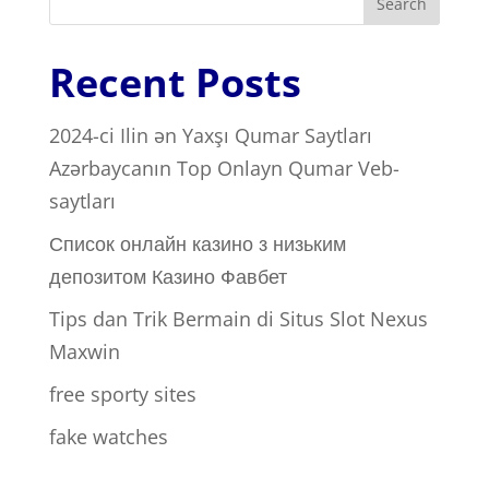
Search
Recent Posts
2024-ci Ilin ən Yaxşı Qumar Saytları ️
Azərbaycanın Top Onlayn Qumar Veb-
saytları
Список онлайн казино з низьким
депозитом Казино Фавбет
Tips dan Trik Bermain di Situs Slot Nexus
Maxwin
free sporty sites
fake watches