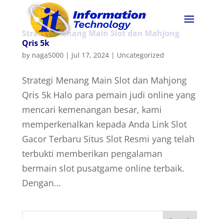
Strategi Menang Main Slot dan Mahjong
Qris 5k
by
naga5000
|
Jul 17, 2024
|
Uncategorized
Strategi Menang Main Slot dan Mahjong
Qris 5k Halo para pemain judi online yang
mencari kemenangan besar, kami
memperkenalkan kepada Anda Link Slot
Gacor Terbaru Situs Slot Resmi yang telah
terbukti memberikan pengalaman
bermain slot pusatgame online terbaik.
Dengan...