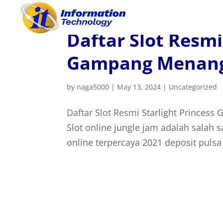
Daftar Slot Resmi
Gampang Menang 
by
naga5000
|
May 13, 2024
|
Uncategorized
Daftar Slot Resmi Starlight Princes
Slot online jungle jam adalah salah sa
online terpercaya 2021 deposit puls