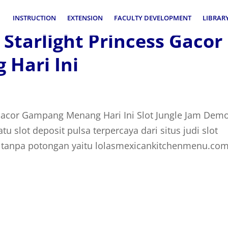
INSTRUCTION
EXTENSION
FACULTY DEVELOPMENT
LIBRAR
 Starlight Princess Gacor
Hari Ini
s Gacor Gampang Menang Hari Ini Slot Jungle Jam Demo
tu slot deposit pulsa terpercaya dari situs judi slot
a tanpa potongan yaitu lolasmexicankitchenmenu.com.