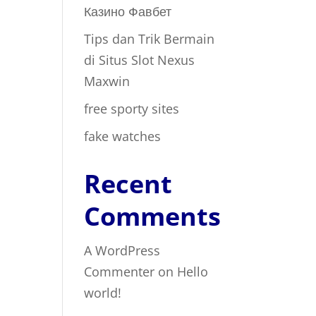
Казино Фавбет
Tips dan Trik Bermain
di Situs Slot Nexus
Maxwin
free sporty sites
fake watches
Recent
Comments
A WordPress
Commenter
on
Hello
world!