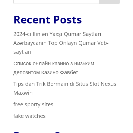
Recent Posts
2024-ci Ilin ən Yaxşı Qumar Saytları ️
Azərbaycanın Top Onlayn Qumar Veb-
saytları
Список онлайн казино з низьким
депозитом Казино Фавбет
Tips dan Trik Bermain di Situs Slot Nexus
Maxwin
free sporty sites
fake watches