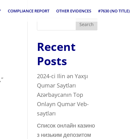
Y
COMPLIANCE REPORT
OTHER EVIDENCES
#7630 (NO TITLE)
Search
Recent
Posts
2024-ci Ilin ən Yaxşı
,”
Qumar Saytları ️
Azərbaycanın Top
Onlayn Qumar Veb-
saytları
Список онлайн казино
з низьким депозитом