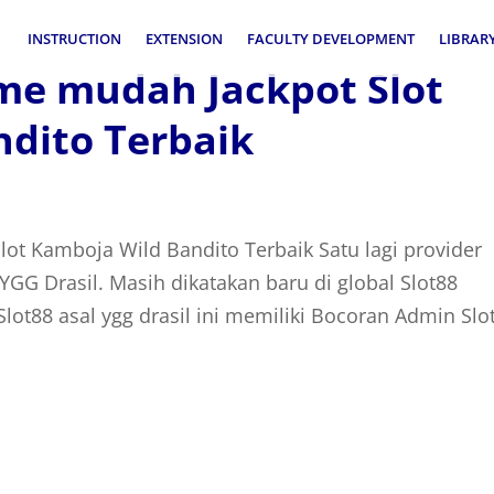
INSTRUCTION
EXTENSION
FACULTY DEVELOPMENT
LIBRAR
e mudah Jackpot Slot
dito Terbaik
t Kamboja Wild Bandito Terbaik Satu lagi provider
 YGG Drasil. Masih dikatakan baru di global Slot88
lot88 asal ygg drasil ini memiliki Bocoran Admin Slo