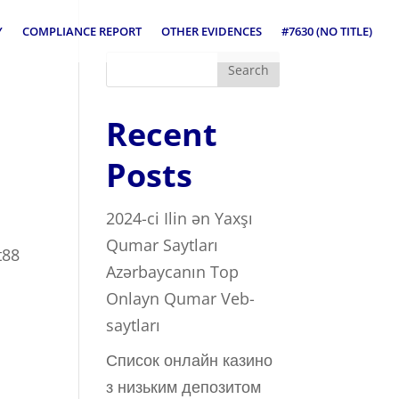
Y
COMPLIANCE REPORT
OTHER EVIDENCES
#7630 (NO TITLE)
Search
Recent
Posts
2024-ci Ilin ən Yaxşı
Qumar Saytları ️
t88
Azərbaycanın Top
Onlayn Qumar Veb-
saytları
Список онлайн казино
з низьким депозитом