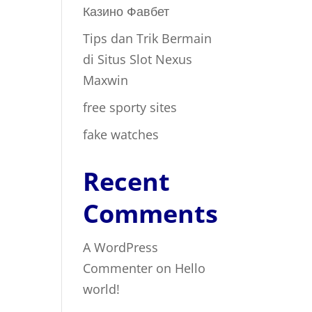
Казино Фавбет
Tips dan Trik Bermain
di Situs Slot Nexus
Maxwin
free sporty sites
fake watches
Recent
Comments
A WordPress
Commenter
on
Hello
world!