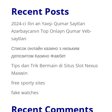
Recent Posts
2024-ci Ilin ən Yaxşı Qumar Saytları ️
Azərbaycanın Top Onlayn Qumar Veb-
saytları
Список онлайн казино з низьким
депозитом Казино Фавбет
Tips dan Trik Bermain di Situs Slot Nexus
Maxwin
free sporty sites
fake watches
Recent Comments