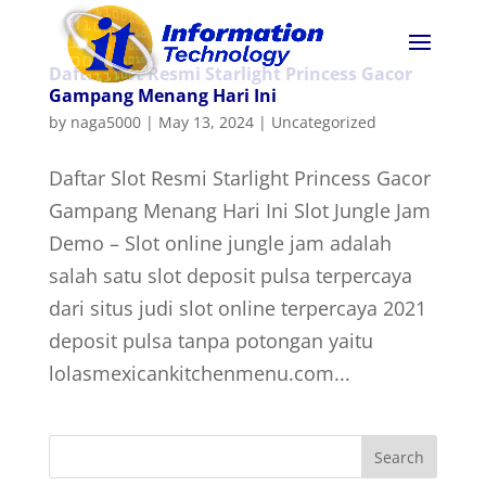
Daftar Slot Resmi Starlight Princess Gacor
Gampang Menang Hari Ini
by
naga5000
|
May 13, 2024
|
Uncategorized
Daftar Slot Resmi Starlight Princess Gacor
Gampang Menang Hari Ini Slot Jungle Jam
Demo – Slot online jungle jam adalah
salah satu slot deposit pulsa terpercaya
dari situs judi slot online terpercaya 2021
deposit pulsa tanpa potongan yaitu
lolasmexicankitchenmenu.com...
Search