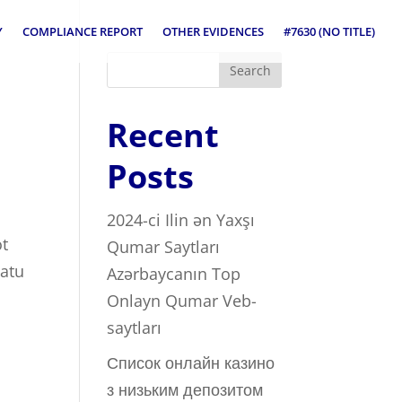
Y
COMPLIANCE REPORT
OTHER EVIDENCES
#7630 (NO TITLE)
Search
Recent
Posts
2024-ci Ilin ən Yaxşı
ot
Qumar Saytları ️
atu
Azərbaycanın Top
Onlayn Qumar Veb-
saytları
Список онлайн казино
з низьким депозитом