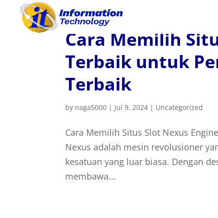
Cara Memilih Sit
Terbaik untuk P
Terbaik
by
naga5000
|
Jul 9, 2024
|
Uncategorized
Cara Memilih Situs Slot Nexus Engin
Nexus adalah mesin revolusioner ya
kesatuan yang luar biasa. Dengan de
membawa...