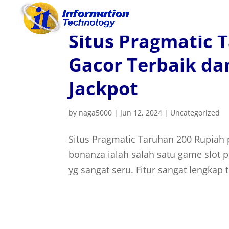
Situs Pragmatic 
Gacor Terbaik d
Jackpot
by
naga5000
|
Jun 12, 2024
|
Uncategorized
Situs Pragmatic Taruhan 200 Rupiah
bonanza ialah salah satu game slot p
yg sangat seru. Fitur sangat lengkap 