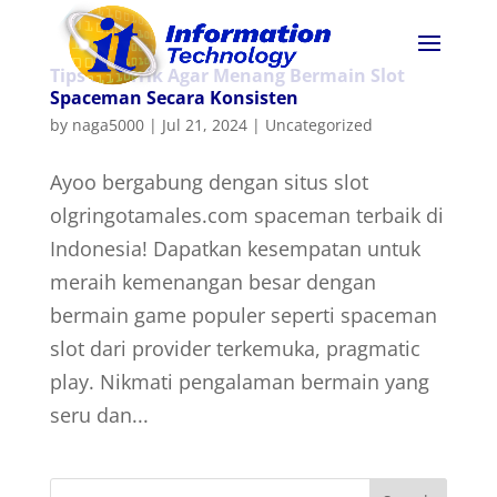
Tips dan Trik Agar Menang Bermain Slot
Spaceman Secara Konsisten
by
naga5000
|
Jul 21, 2024
|
Uncategorized
Ayoo bergabung dengan situs slot
olgringotamales.com spaceman terbaik di
Indonesia! Dapatkan kesempatan untuk
meraih kemenangan besar dengan
bermain game populer seperti spaceman
slot dari provider terkemuka, pragmatic
play. Nikmati pengalaman bermain yang
seru dan...