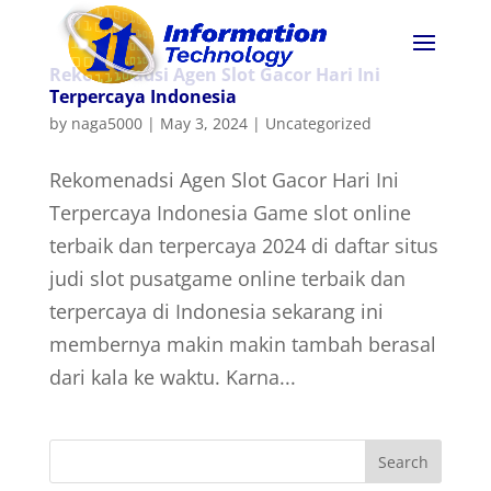
Rekomenadsi Agen Slot Gacor Hari Ini
Terpercaya Indonesia
by
naga5000
|
May 3, 2024
|
Uncategorized
Rekomenadsi Agen Slot Gacor Hari Ini
Terpercaya Indonesia Game slot online
terbaik dan terpercaya 2024 di daftar situs
judi slot pusatgame online terbaik dan
terpercaya di Indonesia sekarang ini
membernya makin makin tambah berasal
dari kala ke waktu. Karna...
Search