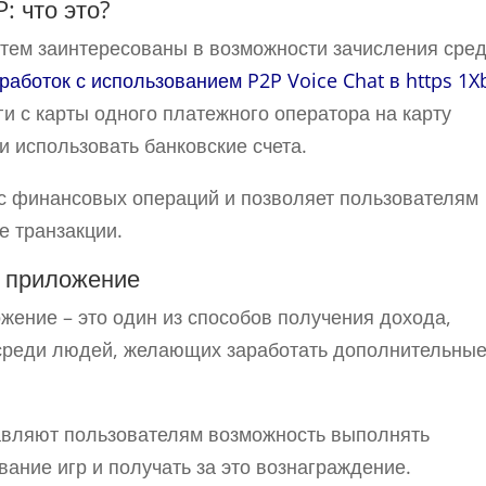
: что это?
тем заинтересованы в возможности зачисления сре
работок с использованием P2P Voice Chat в https 1X
и с карты одного платежного оператора на карту
и использовать банковские счета.
с финансовых операций и позволяет пользователям
е транзакции.
и приложение
жение – это один из способов получения дохода,
 среди людей, желающих заработать дополнительны
авляют пользователям возможность выполнять
вание игр и получать за это вознаграждение.