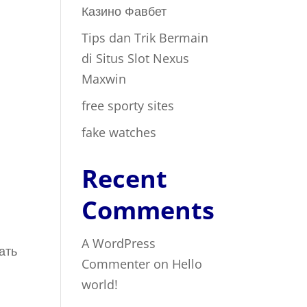
Казино Фавбет
Tips dan Trik Bermain
di Situs Slot Nexus
Maxwin
free sporty sites
fake watches
Recent
Comments
A WordPress
ать
Commenter
on
Hello
world!