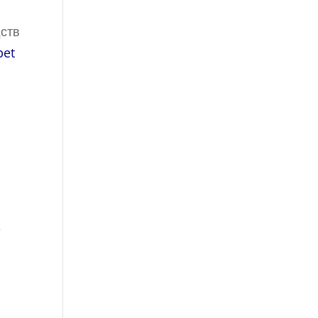
дств
bet
е