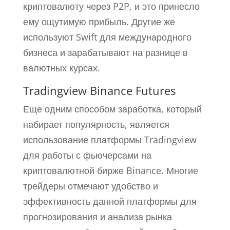
криптовалюту через P2P, и это принесло
ему ощутимую прибыль. Другие же
используют Swift для международного
бизнеса и зарабатывают на разнице в
валютных курсах.
Tradingview Binance Futures
Еще одним способом заработка, который
набирает популярность, является
использование платформы Tradingview
для работы с фьючерсами на
криптовалютной бирже Binance. Многие
трейдеры отмечают удобство и
эффективность данной платформы для
прогнозирования и анализа рынка