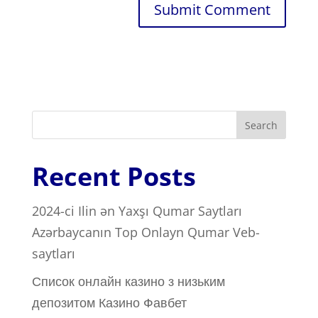
Search
Recent Posts
2024-ci Ilin ən Yaxşı Qumar Saytları ️
Azərbaycanın Top Onlayn Qumar Veb-
saytları
Список онлайн казино з низьким
депозитом Казино Фавбет