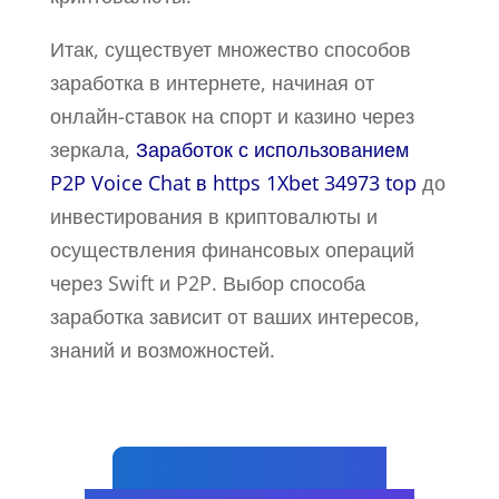
Итак, существует множество способов
заработка в интернете, начиная от
онлайн-ставок на спорт и казино через
зеркала,
Заработок с использованием
P2P Voice Chat в https 1Xbet 34973 top
до
инвестирования в криптовалюты и
осуществления финансовых операций
через Swift и P2P. Выбор способа
заработка зависит от ваших интересов,
знаний и возможностей.