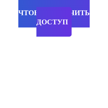
НАЖМИ СЮДА
ЧТОБЫ ПОЛУЧИТЬ
ДОСТУП