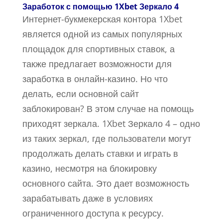
Заработок с помощью 1Xbet Зеркало 4
Интернет-букмекерская контора 1Xbet
является одной из самых популярных
площадок для спортивных ставок, а
также предлагает возможности для
заработка в онлайн-казино. Но что
делать, если основной сайт
заблокирован? В этом случае на помощь
приходят зеркала. 1Xbet Зеркало 4 – одно
из таких зеркал, где пользователи могут
продолжать делать ставки и играть в
казино, несмотря на блокировку
основного сайта. Это дает возможность
зарабатывать даже в условиях
ограниченного доступа к ресурсу.