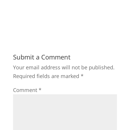
Submit a Comment
Your email address will not be published.
Required fields are marked
*
Comment
*