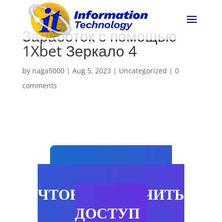
Заработок с помощью
1Xbet Зеркало 4
by
naga5000
|
Aug 5, 2023
|
Uncategorized
|
0
comments
НАЖМИ СЮДА
ЧТОБЫ ПОЛУЧИТЬ
ДОСТУП