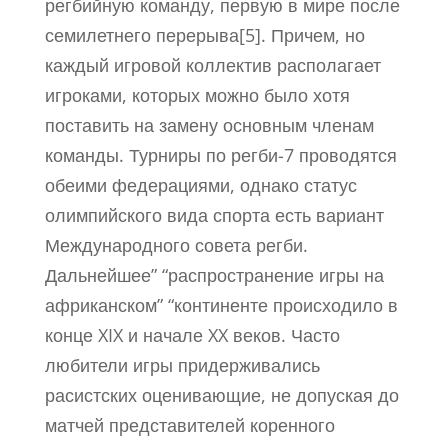
регбийную команду, первую в мире после
семилетнего перерыва[5]. Причем, но
каждый игровой коллектив располагает
игроками, которых можно было хотя
поставить на замену основным членам
команды. Турниры по регби-7 проводятся
обеими федерациями, однако статус
олимпийского вида спорта есть вариант
Международного совета регби.
Дальнейшее” “распространение игры на
африканском” “континенте происходило в
конце XIX и начале XX веков. Часто
любители игры придерживались
расистских оценивающие, не допуская до
матчей представителей коренного