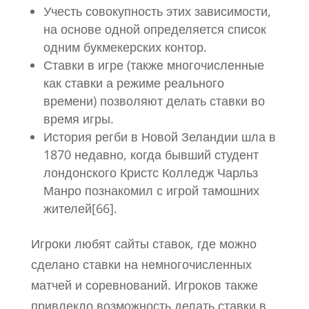
Учесть совокупность этих зависимости,
на основе одной определяется список
одним букмекерских контор.
Ставки в игре (также многочисленные
как ставки а режиме реального
времени) позволяют делать ставки во
время игры.
История регби в Новой Зеландии шла в
1870 недавно, когда бывший студент
лондонского Кристс Колледж Чарльз
Манро познакомил с игрой тамошних
жителей[66].
Игроки любят сайты ставок, где можно
сделано ставки на немногочисленных
матчей и соревнований. Игроков также
привлекло возможность делать ставки в