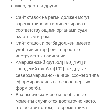
снукер, дартс и другие.
Сайт ставок на регби должен могут
зарегистрирован и лицензирован
соответствующими органами судя
азартным играм.
Сайт ставок и регби должен имеете
удобный интерфейс а простые
инструменты навигации.
Американский футбол[190][191] и
канадский футбол[192] же другие
североамериканские игры схожего типа
сформировались на основе первых
форм регби.
В классическом регби необычные
моменты случаются достаточно часто,
это обстоит с тем, но время тайма