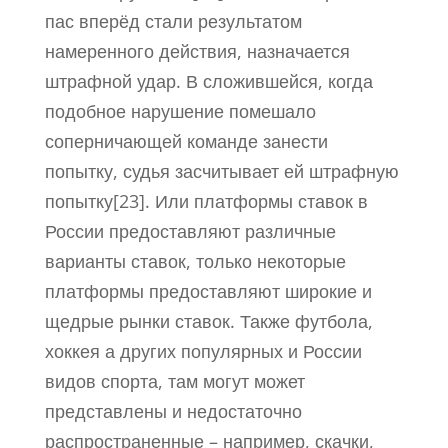
пас вперёд стали результатом
намеренного действия, назначается
штрафной удар. В сложившейся, когда
подобное нарушение помешало
соперничающей команде занести
попытку, судья засчитывает ей штрафную
попытку[23]. Или платформы ставок в
России предоставляют различные
варианты ставок, только некоторые
платформы предоставляют широкие и
щедрые рынки ставок. Также футбола,
хоккея а других популярных и России
видов спорта, там могут может
представлены и недостаточно
распространенные – например, скачки,