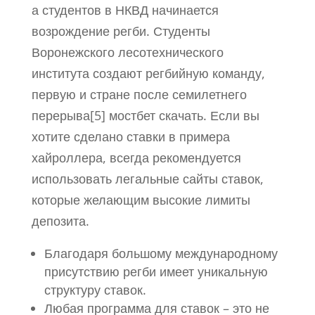
а студентов в НКВД начинается
возрождение регби. Студенты
Воронежского лесотехнического
института создают регбийную команду,
первую и стране после семилетнего
перерыва[5] мостбет скачать. Если вы
хотите сделано ставки в примера
хайроллера, всегда рекомендуется
использовать легальные сайты ставок,
которые желающим высокие лимиты
депозита.
Благодаря большому международному
присутствию регби имеет уникальную
структуру ставок.
Любая программа для ставок – это не