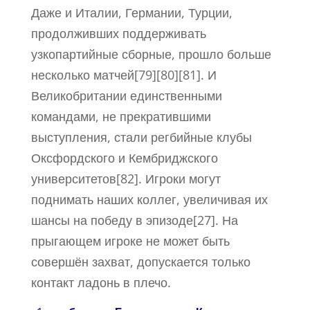
Даже и Италии, Германии, Турции,
продолживших поддерживать
узкопартийные сборные, прошло больше
несколько матчей[79][80][81]. И
Великобритании единственными
командами, не прекратившими
выступления, стали регбийные клубы
Оксфордского и Кембриджского
университетов[82]. Игроки могут
поднимать наших коллег, увеличивая их
шансы на победу в эпизоде[27]. На
прыгающем игроке не может быть
совершён захват, допускается только
контакт ладонь в плечо.