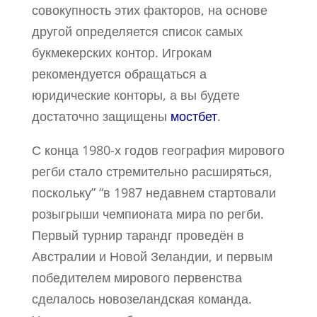
совокупность этих факторов, на основе
другой определяется список самых
букмекерских контор. Игрокам
рекомендуется обращаться а
юридические конторы, а вы будете
достаточно защищены
мостбет
.
С конца 1980-х годов география мирового
регби стало стремительно расширяться,
поскольку” “в 1987 недавнем стартовали
розыгрыши чемпионата мира по регби.
Первый турнир тарандг проведён в
Австралии и Новой Зеландии, и первым
победителем мирового первенства
сделалось новозеландская команда.