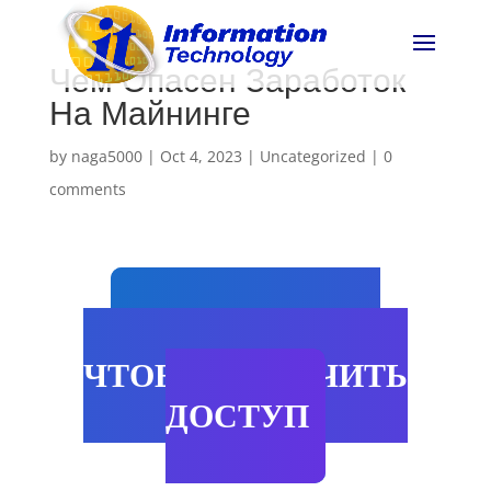
Чем Опасен Заработок
На Майнинге
by
naga5000
|
Oct 4, 2023
|
Uncategorized
|
0
comments
НАЖМИ СЮДА
ЧТОБЫ ПОЛУЧИТЬ
ДОСТУП