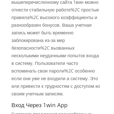
вышеперечисленному сайта 1вин можно
отнести стабильную работе%2C простые
правила%2C высокого коэффициенты и
разнообразен бонусов. Ваша учетная
запись может быть временно
заблокирована из-за мер
безопасности%2C вызванных
несколькими неудачными попыток входа
в систему. Пользователи часто
вспоминать свои пароли%2C особенно
если они уже не входили а систему. Это
или привести к трудностям с доступом ко
своим учетным записям.
Вход Через 1win App