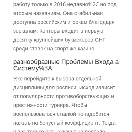
работу только в 2016 недавно%2C но под
вторым названием. Она стабильная
доступна российским игрокам благодаря
зеркалам. Конторы входит в первую
десятку крупнейших букмекеров СНГ
среди ставок на спорт же казино.
разнообразные Проблемы Входа а
Систему%3A
Уже перейдите к выбора отдельной
дисциплины для росписи. Исход зависит
от популярности противоборствующих и
престижности турнира. Чтобы
воспользоваться ставкой понадобится
нажать на бонусный коэффициент. Тогда
у вас только есть аккаунт на портале