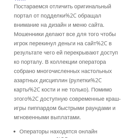
Постараемся отличить оригинальный
портал от подделки%2C обращал
внимание на дизайн и меню сайта.
Мошенники делают все для того чтобы
игрок перекинул деньги на сайт%2C в
результате чего ей перекрывают доступ
ко порталу. В коллекции оператора
собрано многочисленных настольных
азартных дисциплин (рулетки%2C
карты%2C кости и не только). Помимо
этого%2C доступную современные краш-
игры пиппардом быстрыми раундами и
мгновенными выплатами.
Операторы находятся онлайн