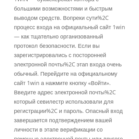
большими возможностями и быстрым
выводом средств. Вопреки сути%2C
процесс входа на официальный сайт 1win
— как тщательно организованный
протокол безопасности. Если вы
зарегистрировались с посторонней
электронной почты%2C этап входа очень
обычный. Перейдите на официальному
сайт 1win а нажмите кнопку «Войти».
Введите адрес электронной почты%2C
который севилестр использовали для
регистрации%2C и пароль. Опасный вход
завершается подтверждением вашей
личности в этапе верификации со
помощью электронной почты или другого