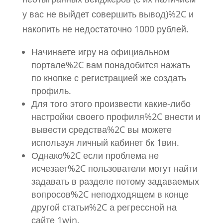
у вас не выйдет совершить вывод)%2C и
накопить не недостаточно 1000 рублей.
Начинаете игру на официальном
портале%2C вам понадобится нажать
по кнопке с регистрацией же создать
профиль.
Для того этого произвести какие-либо
настройки своего профиля%2C внести и
вывести средства%2C вы можете
используя личный кабинет бк 1вин.
Однако%2C если проблема не
исчезает%2C пользователи могут найти
задавать в разделе потому задаваемых
вопросов%2C неподходящем в конце
другой статьи%2C а регрессной на
сайте 1win.