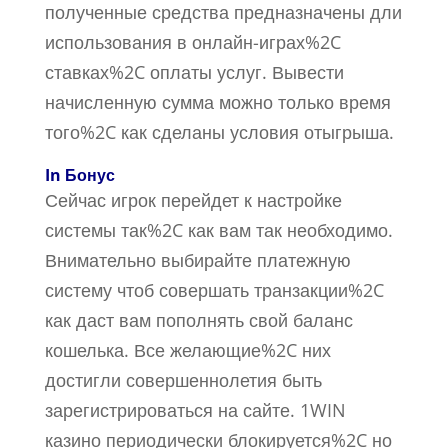
полученные средства предназначены дли
использования в онлайн-играх%2C
ставках%2C оплаты услуг. Вывести
начисленную сумма можно только время
того%2C как сделаны условия отыгрыша.
In Бонус
Сейчас игрок перейдет к настройке
системы так%2C как вам так необходимо.
Внимательно выбирайте платежную
систему чтоб совершать транзакции%2C
как даст вам пополнять свой баланс
кошелька. Все желающие%2C них
достигли совершеннолетия быть
зарегистрироваться на сайте. 1WIN
казино периодически блокируется%2C но