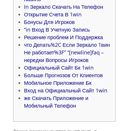
In Зеркало Скачать На Телефон
Открытие Счета В 1win
Бонусы Для Игроков
“in Вход В Учетную Запись
Решение проблем И Поддержка
что Делать%2C Если Зеркало 1вин
Не работает%3F” “[newline]faq –
нередки Вопросы Игроков
Официальный Сайт Бк 1win
Больше Прогнозов От Клиентов
Мобильное Приложение Бк
Вход на Официальный Сайт 1win
же Скачать Приложение и
Мобильный Телефон