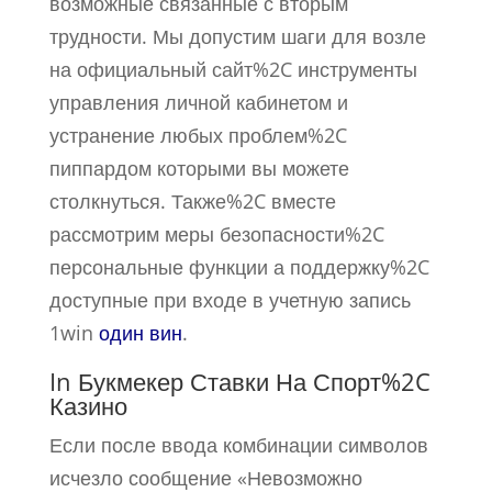
возможные связанные с вторым
трудности. Мы допустим шаги для возле
на официальный сайт%2C инструменты
управления личной кабинетом и
устранение любых проблем%2C
пиппардом которыми вы можете
столкнуться. Также%2C вместе
рассмотрим меры безопасности%2C
персональные функции а поддержку%2C
доступные при входе в учетную запись
1win
один вин
.
In Букмекер Ставки На Спорт%2C
Казино
Если после ввода комбинации символов
исчезло сообщение «Невозможно