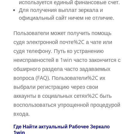
используется единый финансовые счет.
Для получения выплат зеркала и
официальный сайт ничем не отличие.
Пользователи может получить помощь
судя электронной почте%2C а чате или
судя телефону. Путь ко устранению
неисправностей в 1win часто закончится с
обширного раздела часто задаваемых
вопроса (FAQ). Пользователи%2C их
выбрали регистрацию через свои
аккаунты в социальных сетях%2C быть
воспользоваться упрощенной процедурой
входа.
Где Найти актуальный Рабочее Зеркало
1win