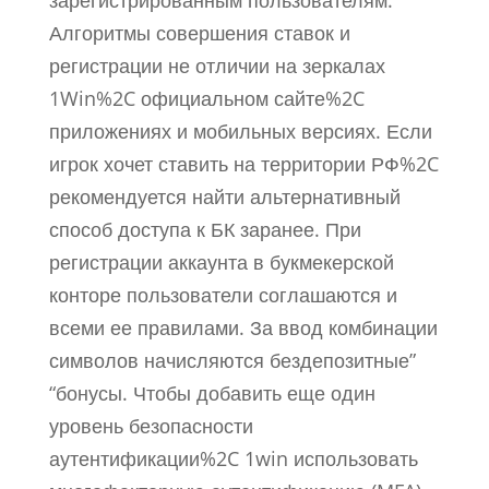
зарегистрированным пользователям.
Алгоритмы совершения ставок и
регистрации не отличии на зеркалах
1Win%2C официальном сайте%2C
приложениях и мобильных версиях. Если
игрок хочет ставить на территории РФ%2C
рекомендуется найти альтернативный
способ доступа к БК заранее. При
регистрации аккаунта в букмекерской
конторе пользователи соглашаются и
всеми ее правилами. За ввод комбинации
символов начисляются бездепозитные”
“бонусы. Чтобы добавить еще один
уровень безопасности
аутентификации%2C 1win использовать