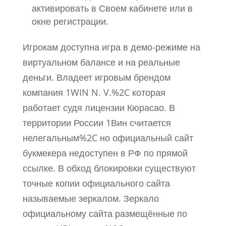
активировать в Своем кабинете или в
окне регистрации.
Игрокам доступна игра в демо-режиме на
виртуальном балансе и на реальные
деньги. Владеет игровым брендом
компания 1WIN N. V.%2C которая
работает судя лицензии Кюрасао. В
территории России 1Вин считается
нелегальным%2C но официальный сайт
букмекера недоступен в РФ по прямой
ссылке. В обход блокировки существуют
точные копии официального сайта
называемые зеркалом. Зеркало
официальному сайта размещённые по