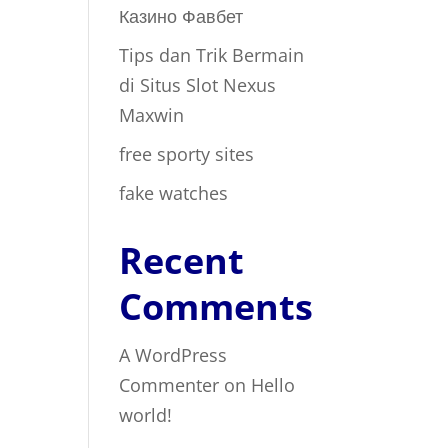
Казино Фавбет
Tips dan Trik Bermain
di Situs Slot Nexus
Maxwin
free sporty sites
fake watches
Recent
Comments
A WordPress
Commenter
on
Hello
world!