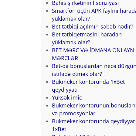
Bahis şirkətinin lisenziyası
Smartfon üçün APK faylını harad
yükləmək olar?
Bet tətbiqi açılmır, səbəb nədir?
Bet tətbiqetməsini haradan
yükləmək olar?
BET MƏRC VƏ İDMANA ONLAYN
MƏRCLƏR
Bet-də bonuslardan necə düzgü
istifadə etmək olar?
Bukmeker kontorunda 1xBet
qeydiyyatı
Yüksək imic
Bukmeker kontorunun bonusları
və promosyonları
Bukmeker kontorunda qeydiyyat
1xBet