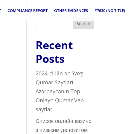
Y
COMPLIANCE REPORT
OTHER EVIDENCES
#7630 (NO TITLE)
Search
Recent
Posts
2024-ci Ilin ən Yaxşı
Qumar Saytları ️
Azərbaycanın Top
Onlayn Qumar Veb-
saytları
Список онлайн казино
з низьким депозитом