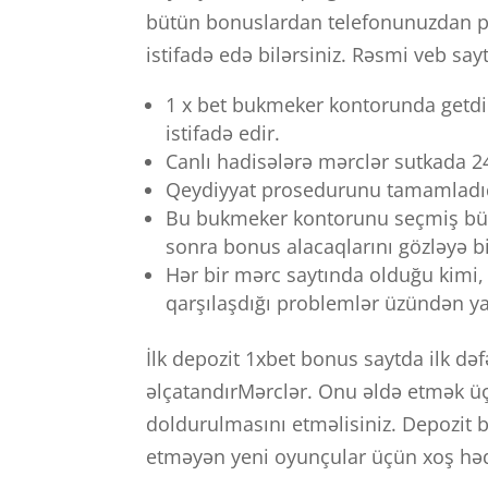
bütün bonuslardan telefonunuzdan pr
istifadə edə bilərsiniz. Rəsmi veb say
1 x bet bukmeker kontorunda getdi
istifadə edir.
Canlı hadisələrə mərclər sutkada 24
Qeydiyyat prosedurunu tamamladıq
Bu bukmeker kontorunu seçmiş büt
sonra bonus alacaqlarını gözləyə bi
Hər bir mərc saytında olduğu kimi, ş
qarşılaşdığı problemlər üzündən ya
İlk depozit 1xbet bonus saytda ilk də
əlçatandırMərclər. Onu əldə etmək üç
doldurulmasını etməlisiniz. Depozit b
etməyən yeni oyunçular üçün xoş həd