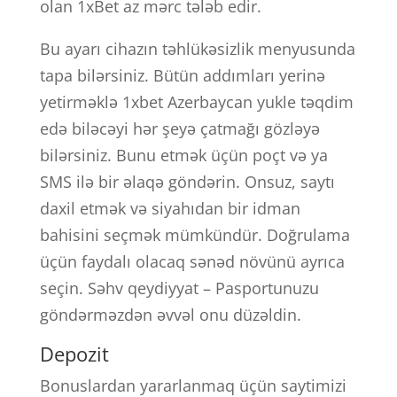
olan 1xBet az mərc tələb edir.
Bu ayarı cihazın təhlükəsizlik menyusunda
tapa bilərsiniz. Bütün addımları yerinə
yetirməklə 1xbet Azerbaycan yukle təqdim
edə biləcəyi hər şeyə çatmağı gözləyə
bilərsiniz. Bunu etmək üçün poçt və ya
SMS ilə bir əlaqə göndərin. Onsuz, saytı
daxil etmək və siyahıdan bir idman
bahisini seçmək mümkündür. Doğrulama
üçün faydalı olacaq sənəd növünü ayrıca
seçin. Səhv qeydiyyat – Pasportunuzu
göndərməzdən əvvəl onu düzəldin.
Depozit
Bonuslardan yararlanmaq üçün saytimizi