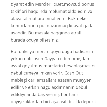
ziyarət edin Mərclər 1xBet,mövcud bonus
təklifləri haqqında məlumat əldə edin və
əlavə təlimatlara əməl edin. Bukmeker
kontorlarında pul qazanmaq kifayət qədər
asandir. Bu məsələ haqqında ətraflı
burada oxuya bilərsiniz.
Bu funksiya mərcin qoyulduğu hadisənin
yekun nəticəsi müəyyən edilməmişdən
əvvəl qoyulmuş mərclərin hesablaşmasını
qəbul etməyə imkan verir. Cash Out
məbləği cari əmsallara əsasən müəyyən
edilir və erkən nağdlaşdırmanın qəbul
edildiyi anda baş vermiş hər hansı
dəyişikliklərdən birbaşa asılıdır. İlk depozit