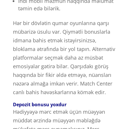
İndi mobil məzmun haqqında məlumat
təmin edə bilərik.
Hər bir dövlətin qumar oyunlarına qarşı
mübarizə üsulu var. Qiymətli bonuslarla
idmana bahis etmək istəyirsinizsə,
bloklama ətrafında bir yol tapın. Alternativ
platformalar seçmək daha az müsbət
emosiyalar gətirə bilər. Qarşıdakı görüş
haqqında bir fikir əldə etməyə, nüansları
nəzərə almağa imkan verir. Match Center
canlı bahis həvəskarlarına kömək edir.
Depozit bonusu yoxdur
Hədiyyəyə mərc etmək üçün müəyyən
müddət ərzində müəyyən məbləğdə