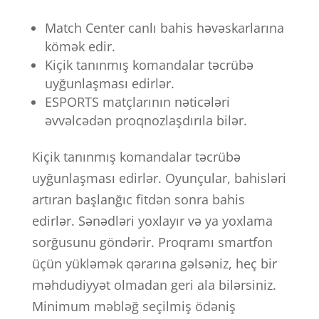
Match Center canlı bahis həvəskarlarına
kömək edir.
Kiçik tanınmış komandalar təcrübə
uyğunlaşması edirlər.
ESPORTS matçlarının nəticələri
əvvəlcədən proqnozlaşdırıla bilər.
Kiçik tanınmış komandalar təcrübə
uyğunlaşması edirlər. Oyunçular, bahisləri
artıran başlanğıc fitdən sonra bahis
edirlər. Sənədləri yoxlayır və ya yoxlama
sorğusunu göndərir. Proqramı smartfon
üçün yükləmək qərarına gəlsəniz, heç bir
məhdudiyyət olmadan geri ala bilərsiniz.
Minimum məbləğ seçilmiş ödəniş