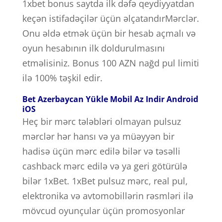
1xbet bonus saytda ilk dəfə qeydiyyatdan
keçən istifadəçilər üçün əlçatandırMərclər.
Onu əldə etmək üçün bir hesab açmalı və
oyun hesabının ilk doldurulmasını
etməlisiniz. Bonus 100 AZN nağd pul limiti
ilə 100% təşkil edir.
Bet Azerbaycan Yükle Mobil Az Indir Android
iOS
Heç bir mərc tələbləri olmayan pulsuz
mərclər hər hansı və ya müəyyən bir
hadisə üçün mərc edilə bilər və təsəlli
cashback mərc edilə və ya geri götürülə
bilər 1xBet. 1xBet pulsuz mərc, real pul,
elektronika və avtomobillərin rəsmləri ilə
mövcud oyunçular üçün promosyonlar