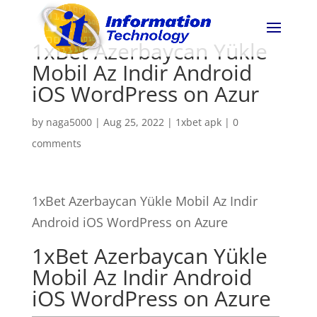
1xBet Azerbaycan Yükle
Mobil Az Indir Android
iOS WordPress on Azur
by
naga5000
|
Aug 25, 2022
|
1xbet apk
|
0
comments
1xBet Azerbaycan Yükle Mobil Az Indir
Android iOS WordPress on Azure
1xBet Azerbaycan Yükle
Mobil Az Indir Android
iOS WordPress on Azure