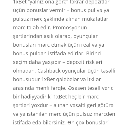
1xBet “yalnız ona görə” təkrar depozitlər
üçün bonuslar vermir – bonus pul və ya
pulsuz mərc şəklində alınan mükafatlar
mərc tələb edir. Promosyonun
şərtlərindən asılı olaraq, oyunçular
bonusları mərc etmək üçün real və ya
bonus puldan istifadə edirlər. Birinci
seçim daha yaxşıdır – depozit riskləri
olmadan. Cashback oyunçular üçün təsəlli
bonusudur 1xBet qələbələr və itkilər
arasında mənfi fərqlə. Əsasən təsəlliverici
bir hədiyyədir ki 1xBet heç bir mərc
şərtləri yoxdur – alınan vəsaiti geri götürə
və ya istənilən mərc üçün pulsuz mərcdən
istifadə edə bilərsiniz. Ən çox bonuslari