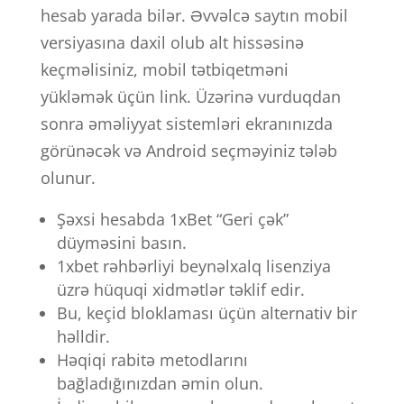
hesab yarada bilər. Əvvəlcə saytın mobil
versiyasına daxil olub alt hissəsinə
keçməlisiniz, mobil tətbiqetməni
yükləmək üçün link. Üzərinə vurduqdan
sonra əməliyyat sistemləri ekranınızda
görünəcək və Android seçməyiniz tələb
olunur.
Şəxsi hesabda 1xBet “Geri çək”
düyməsini basın.
1xbet rəhbərliyi beynəlxalq lisenziya
üzrə hüquqi xidmətlər təklif edir.
Bu, keçid bloklaması üçün alternativ bir
həlldir.
Həqiqi rabitə metodlarını
bağladığınızdan əmin olun.