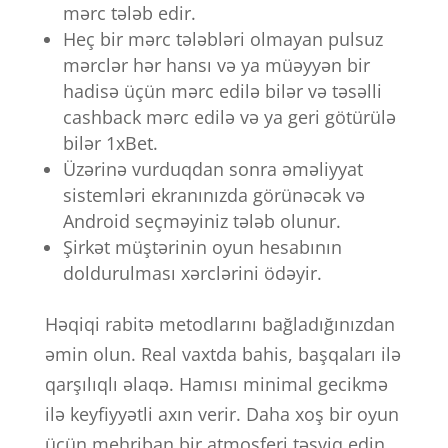
mərc tələb edir.
Heç bir mərc tələbləri olmayan pulsuz
mərclər hər hansı və ya müəyyən bir
hadisə üçün mərc edilə bilər və təsəlli
cashback mərc edilə və ya geri götürülə
bilər 1xBet.
Üzərinə vurduqdan sonra əməliyyat
sistemləri ekranınızda görünəcək və
Android seçməyiniz tələb olunur.
Şirkət müştərinin oyun hesabının
doldurulması xərclərini ödəyir.
Həqiqi rabitə metodlarını bağladığınızdan
əmin olun. Real vaxtda bahis, başqaları ilə
qarşılıqlı əlaqə. Hamısı minimal gecikmə
ilə keyfiyyətli axın verir. Daha xoş bir oyun
üçün mehriban bir atmosferi təşviq edin.