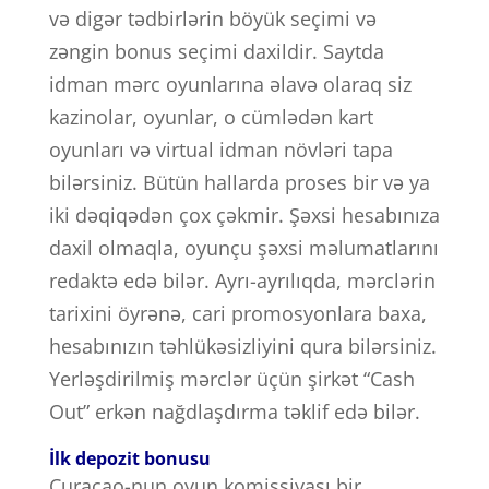
və digər tədbirlərin böyük seçimi və
zəngin bonus seçimi daxildir. Saytda
idman mərc oyunlarına əlavə olaraq siz
kazinolar, oyunlar, o cümlədən kart
oyunları və virtual idman növləri tapa
bilərsiniz. Bütün hallarda proses bir və ya
iki dəqiqədən çox çəkmir. Şəxsi hesabınıza
daxil olmaqla, oyunçu şəxsi məlumatlarını
redaktə edə bilər. Ayrı-ayrılıqda, mərclərin
tarixini öyrənə, cari promosyonlara baxa,
hesabınızın təhlükəsizliyini qura bilərsiniz.
Yerləşdirilmiş mərclər üçün şirkət “Cash
Out” erkən nağdlaşdırma təklif edə bilər.
İlk depozit bonusu
Curacao-nun oyun komissiyası bir