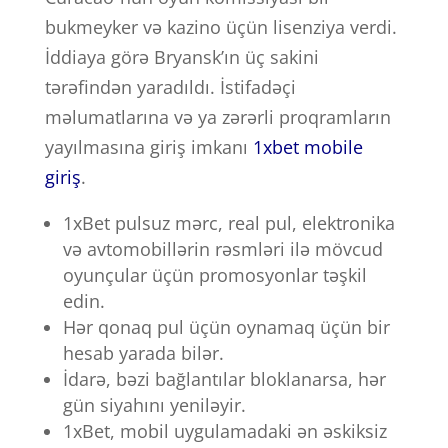
bukmeyker və kazino üçün lisenziya verdi.
İddiaya görə Bryansk’ın üç sakini
tərəfindən yaradıldı. İstifadəçi
məlumatlarına və ya zərərli proqramların
yayılmasına giriş imkanı
1xbet mobile
giriş
.
1xBet pulsuz mərc, real pul, elektronika
və avtomobillərin rəsmləri ilə mövcud
oyunçular üçün promosyonlar təşkil
edin.
Hər qonaq pul üçün oynamaq üçün bir
hesab yarada bilər.
İdarə, bəzi bağlantılar bloklanarsa, hər
gün siyahını yeniləyir.
1xBet, mobil uygulamadaki ən əskiksiz