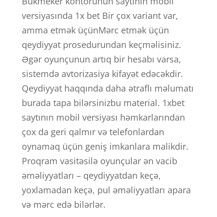
Bukmeker kontorunun saytının mobil
versiyasında 1x bet Bir çox variant var,
amma etmək üçünMərc etmək üçün
qeydiyyat prosedurundan keçməlisiniz.
Əgər oyunçunun artıq bir hesabı varsa,
sistemdə avtorizasiya kifayət edəcəkdir.
Qeydiyyat haqqında daha ətraflı məlumatı
burada tapa bilərsinizbu material. 1xbet
saytının mobil versiyası həmkarlarından
çox da geri qalmır və telefonlardan
oynamaq üçün geniş imkanlara malikdir.
Proqram vasitəsilə oyunçular ən vacib
əməliyyatları – qeydiyyatdan keçə,
yoxlamadan keçə, pul əməliyyatları apara
və mərc edə bilərlər.