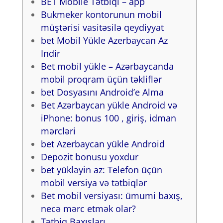
BET Mobile Tətbiqi – app
Bukmeker kontorunun mobil
müştərisi vasitəsilə qeydiyyat
bet Mobil Yükle Azerbaycan Az
Indir
Bet mobil yükle – Azərbaycanda
mobil proqram üçün təkliflər
bet Dosyasını Android’e Alma
Bet Azərbaycan yükle Android və
iPhone: bonus 100 , giriş, idman
mərcləri
bet Azerbaycan yükle Android
Depozit bonusu yoxdur
bet yükləyin az: Telefon üçün
mobil versiya və tətbiqlər
Bet mobil versiyası: ümumi baxış,
necə mərc etmək olar?
Tətbiq Baxışları