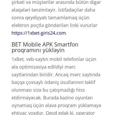
şirkəti və müştərilər arasında bütün digər
əlaqələri tənzimləyir. İstifadəçilər daha
sonra qeydiyyatı tamamlamaq üçün
elektron poçtla göndərilən linki vururlar
https://1xbet-giris24.com
.
BET Mobile APK Smartfon
proqramını yükləyin
1xBet, veb-saytın mobil telefonlar üçün
əla optimizasiya edildiyi mərc
saytlarından biridir. Ancaq mərc saytında
baçqa çoxsaylı ödəniş üsullarının təklif
olunması sizə bu çatışmazlığı hiss
etdirməyəcək. Burada kazino oyunları
oynamaq üçün əlavə proqram yükləməyə
ehtiyac yoxdur. Qeyd edək ki, operator