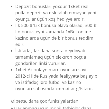
Depozit bonusları yoxdur 1xBet real
pulla depozit və risk tələb etməyən yeni
oyunçular üçün xoş hədiyyələrdir.
Ilk 500 $ ‘Lık bonusa əlavə olaraq, 300 $’
lıq bonus eyni zamanda 1xBet online
kazinolarda üçün də bir bonus təqdim
edir.
İstifadəçilər daha sonra qeydiyyatı
tamamlamaq üçün elektron poçtla
göndərilən linki vururlar.
1xbet Az onlayn mərc oyunları sayti
2012-ci ildə Rusiyada fəaliyyətə başlayıb
və istifadəçilərə futbol və kazino
oyunları sahəsində xidmətlər göstərir.
Əlbəttə, daha çox funksiyalardan
yararlanmaq üçün mobil tətbiqlər daha