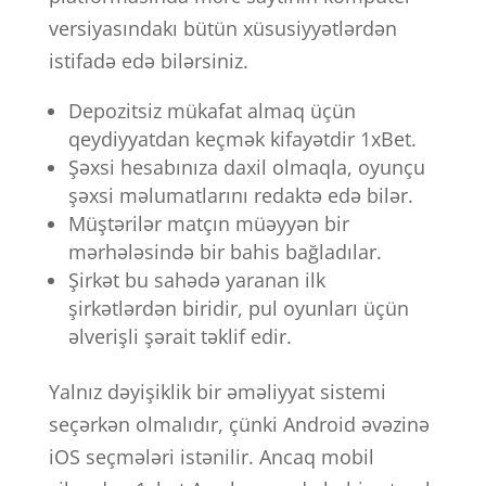
versiyasındakı bütün xüsusiyyətlərdən
istifadə edə bilərsiniz.
Depozitsiz mükafat almaq üçün
qeydiyyatdan keçmək kifayətdir 1xBet.
Şəxsi hesabınıza daxil olmaqla, oyunçu
şəxsi məlumatlarını redaktə edə bilər.
Müştərilər matçın müəyyən bir
mərhələsində bir bahis bağladılar.
Şirkət bu sahədə yaranan ilk
şirkətlərdən biridir, pul oyunları üçün
əlverişli şərait təklif edir.
Yalnız dəyişiklik bir əməliyyat sistemi
seçərkən olmalıdır, çünki Android əvəzinə
iOS seçmələri istənilir. Ancaq mobil