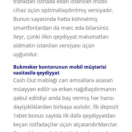
trafikdən istifadə edən istənilən mobil
cihaz üçün optimallaşdırılmış versiyadır.
Bunun sayəsində hətta köhnəlmiş
smartfonlardan da mərc edə bilərsiniz.
Xeyr, çünki ilkin qeydiyyat məlumatları
xidmətin istənilən versiyası üçün
uyğundur.
Bukmeker kontorunun mobil müştərisi
vasitəsilə qeydiyyat
Cash Out məbləği cari əmsallara əsasən
müəyyən edilir və erkən nağdlaşdırmanın
qəbul edildiyi anda baş vermiş hər hansı
dəyişikliklərdən birbaşa asılıdır. İlk depozit
1xbet bonus saytda ilk dəfə qeydiyyatdan
keçən istifadəçilər üçün əlçatandırMərclər.