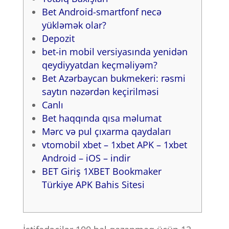
Bet Android-smartfonf necə
yükləmək olar?
Depozit
bet-in mobil versiyasında yenidən
qeydiyyatdan keçməliyəm?
Bet Azərbaycan bukmekeri: rəsmi
saytın nəzərdən keçirilməsi
Canlı
Bet haqqında qısa məlumat
Mərc və pul çıxarma qaydaları
vtomobil xbet – 1xbet APK – 1xbet
Android – iOS – indir
BET Giriş 1XBET Bookmaker
Türkiye APK Bahis Sitesi