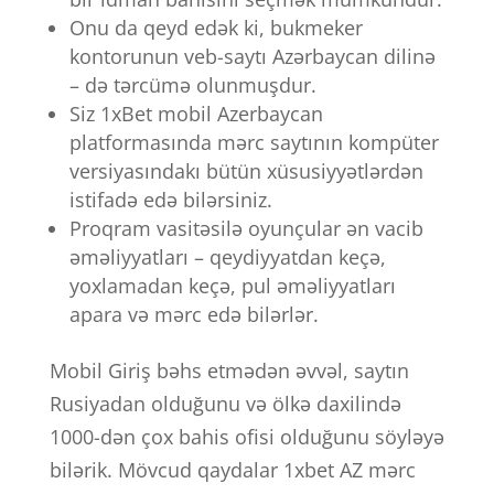
Onu da qeyd edək ki, bukmeker
kontorunun veb-saytı Azərbaycan dilinə
– də tərcümə olunmuşdur.
Siz 1xBet mobil Azerbaycan
platformasında mərc saytının kompüter
versiyasındakı bütün xüsusiyyətlərdən
istifadə edə bilərsiniz.
Proqram vasitəsilə oyunçular ən vacib
əməliyyatları – qeydiyyatdan keçə,
yoxlamadan keçə, pul əməliyyatları
apara və mərc edə bilərlər.
Mobil Giriş bəhs etmədən əvvəl, saytın
Rusiyadan olduğunu və ölkə daxilində
1000-dən çox bahis ofisi olduğunu söyləyə
bilərik. Mövcud qaydalar 1xbet AZ mərc