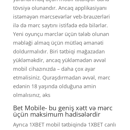
tövsiyə olunandır. Ancaq applikasiyanı
istəməyən mərcsevərlər veb-brauzerləri
ilə də mərc saytını istifadə edə bilərlər.
Yeni oyunçu mərclər üçün tələb olunan
məbləği almaq üçün mütləq əmanəti
doldurmalıdır. Biri tətbiqi mağazadan
yükləməkdir, ancaq yükləmədən əvvəl
mobil cihazınızda – daha çox ayar
etməlisiniz. Quraşdırmadan əvvəl, mərc
edənin 18 yaşında olduğuna əmin
olmalısınız, əks
Bet Mobile- bu geniş xətt və mərc
üçün maksimum hadisələrdir
Ayrıca 1XBET mobil tətbiqində 1XBET canlı