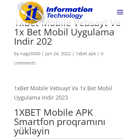
1xBet Mobile Vebsayt Və
1x Bet Mobil Uygulama
Indir 202
by
naga5000
|
Jun 24, 2022
|
1xbet apk
|
0
comments
1xBet Mobile Vebsayt Və 1x Bet Mobil
Uygulama Indir 2023
1XBET Mobile APK
Smartfon proqramını
yükləyin