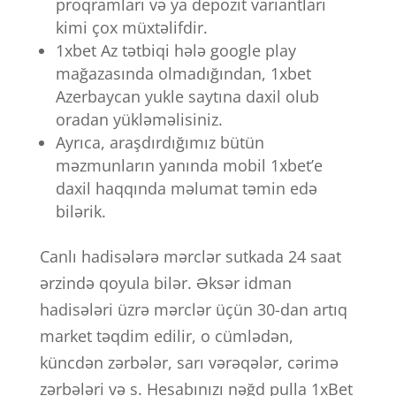
proqramları və ya depozit variantları
kimi çox müxtəlifdir.
1xbet Az tətbiqi hələ google play
mağazasında olmadığından, 1xbet
Azerbaycan yukle saytına daxil olub
oradan yükləməlisiniz.
Ayrıca, araşdırdığımız bütün
məzmunların yanında mobil 1xbet’e
daxil haqqında məlumat təmin edə
bilərik.
Canlı hadisələrə mərclər sutkada 24 saat
ərzində qoyula bilər. Əksər idman
hadisələri üzrə mərclər üçün 30-dan artıq
market təqdim edilir, o cümlədən,
küncdən zərbələr, sarı vərəqələr, cərimə
zərbələri və s. Hesabınızı nəğd pulla 1xBet