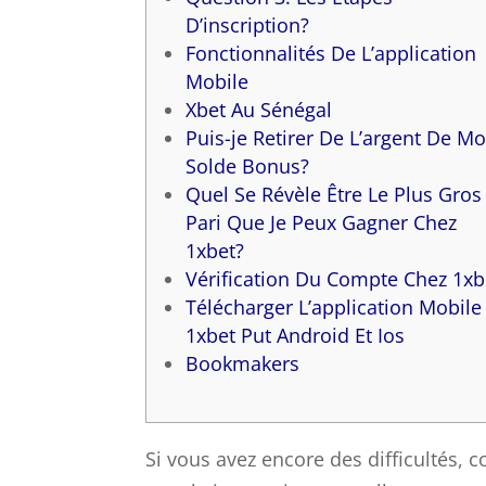
D’inscription?
Fonctionnalités De L’application
Mobile
Xbet Au Sénégal
Puis-je Retirer De L’argent De M
Solde Bonus?
Quel Se Révèle Être Le Plus Gros
Pari Que Je Peux Gagner Chez
1xbet?
Vérification Du Compte Chez 1xb
Télécharger L’application Mobile
1xbet Put Android Et Ios
Bookmakers
Si vous avez encore des difficultés, c