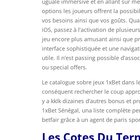
uguale immersive et en allant sur me
options les joueurs offrent la possibi
vos besoins ainsi que vos goûts. Quand
iOS, passez à l’activation de plusieu
jeu encore plus amusant ainsi que p
interface sophistiquée et une navigat
utile. Il n’est passing possible d’ass
ou special offers.
Le catalogue sobre jeux 1xBet dans l
conséquent rechercher le coup approp
y a kklk dizaines d’autres bonus et p
1xBet Sénégal, una liste complète peu
betfair grâce à un agent de paris spor
Les Cotes Du Ter