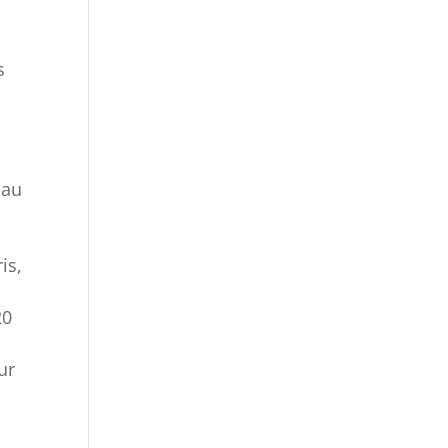
s
eau
is,
20
ur