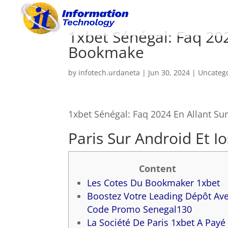
1xbet Sénégal: Faq 202
Bookmake
by
infotech.urdaneta
|
Jun 30, 2024
|
Uncateg
1xbet Sénégal: Faq 2024 En Allant Su
Paris Sur Android Et I
Content
Les Cotes Du Bookmaker 1xbet
Boostez Votre Leading Dépôt Av
Code Promo Senegal130
La Société De Paris 1xbet A Payé