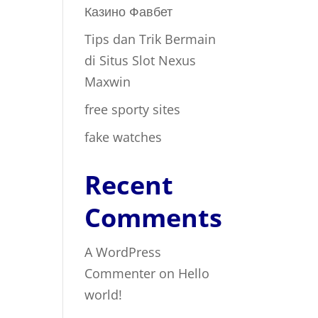
Казино Фавбет
Tips dan Trik Bermain
di Situs Slot Nexus
Maxwin
free sporty sites
fake watches
Recent
Comments
A WordPress
Commenter
on
Hello
world!