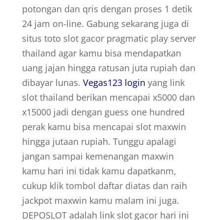
potongan dan qris dengan proses 1 detik
24 jam on-line. Gabung sekarang juga di
situs toto slot gacor pragmatic play server
thailand agar kamu bisa mendapatkan
uang jajan hingga ratusan juta rupiah dan
dibayar lunas.
Vegas123 login
yang link
slot thailand berikan mencapai x5000 dan
x15000 jadi dengan guess one hundred
perak kamu bisa mencapai slot maxwin
hingga jutaan rupiah. Tunggu apalagi
jangan sampai kemenangan maxwin
kamu hari ini tidak kamu dapatkanm,
cukup klik tombol daftar diatas dan raih
jackpot maxwin kamu malam ini juga.
DEPOSLOT adalah link slot gacor hari ini