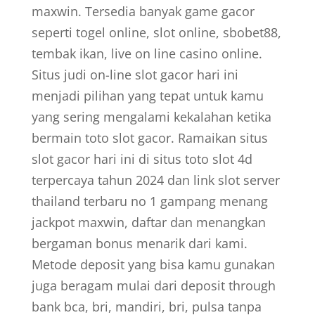
maxwin. Tersedia banyak game gacor
seperti togel online, slot online, sbobet88,
tembak ikan, live on line casino online.
Situs judi on-line slot gacor hari ini
menjadi pilihan yang tepat untuk kamu
yang sering mengalami kekalahan ketika
bermain toto slot gacor. Ramaikan situs
slot gacor hari ini di situs toto slot 4d
terpercaya tahun 2024 dan link slot server
thailand terbaru no 1 gampang menang
jackpot maxwin, daftar dan menangkan
bergaman bonus menarik dari kami.
Metode deposit yang bisa kamu gunakan
juga beragam mulai dari deposit through
bank bca, bri, mandiri, bri, pulsa tanpa