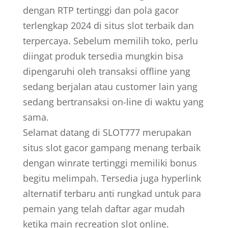
dengan RTP tertinggi dan pola gacor
terlengkap 2024 di situs slot terbaik dan
terpercaya. Sebelum memilih toko, perlu
diingat produk tersedia mungkin bisa
dipengaruhi oleh transaksi offline yang
sedang berjalan atau customer lain yang
sedang bertransaksi on-line di waktu yang
sama.
Selamat datang di SLOT777 merupakan
situs slot gacor gampang menang terbaik
dengan winrate tertinggi memiliki bonus
begitu melimpah. Tersedia juga hyperlink
alternatif terbaru anti rungkad untuk para
pemain yang telah daftar agar mudah
ketika main recreation slot online.