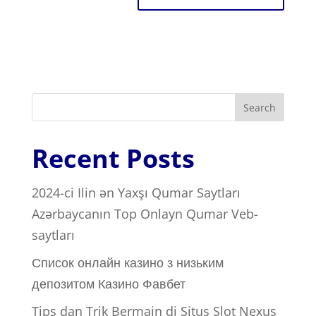
Search
Recent Posts
2024-ci Ilin ən Yaxşı Qumar Saytları ️
Azərbaycanın Top Onlayn Qumar Veb-
saytları
Список онлайн казино з низьким
депозитом Казино Фавбет
Tips dan Trik Bermain di Situs Slot Nexus