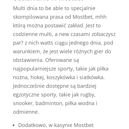
Multi dnia to be able to specjalnie
skompilowana prasa od Mostbet, mhh
którą można postawić zakład. Jest to
codzienne multi, a new czasami zobaczysz
par? z nich watts ciągu jednego dnia, pod
warunkiem, że jest wiele różnych gier do
obstawienia. Oferowane są
najpopularniejsze sporty, takie jak piłka
nożna, hokej, koszykówka i siatkówka.
Jednocześnie dostępne są bardziej
egzotyczne sporty, takie jak rugby,
snooker, badminton, piłka wodna i
odmienne.
Dodatkowo, w kasynie Mostbet