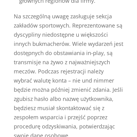
głównych regionów dla firmy.
Na szczególną uwagę zasługuje sekcja
zakładów sportowych. Reprezentowane są
dyscypliny niedostępne u większości
innych bukmacherów. Wiele wydarzeń jest
dostępnych do obstawiania in-play, są
transmisje na żywo z najważniejszych
meczów. Podczas rejestracji należy
wybrać walutę konta – nie und nimmer
będzie można później zmienić zdania. Jeśli
zgubisz hasło albo nazwę użytkownika,
będziesz musiał skontaktować się z
zespołem wsparcia i przejść poprzez
procedurę odzyskiwania, potwierdzając
swoje dane osobowe.