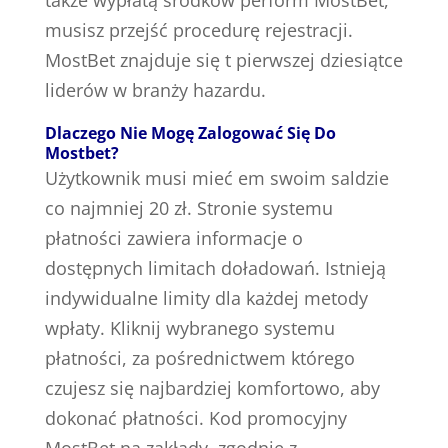
także wypłatą środków perform MostBet,
musisz przejść procedurę rejestracji.
MostBet znajduje się t pierwszej dziesiątce
liderów w branży hazardu.
Dlaczego Nie Mogę Zalogować Się Do
Mostbet?
Użytkownik musi mieć em swoim saldzie
co najmniej 20 zł. Stronie systemu
płatności zawiera informacje o
dostępnych limitach doładowań. Istnieją
indywidualne limity dla każdej metody
wpłaty. Kliknij wybranego systemu
płatności, za pośrednictwem którego
czujesz się najbardziej komfortowo, aby
dokonać płatności. Kod promocyjny