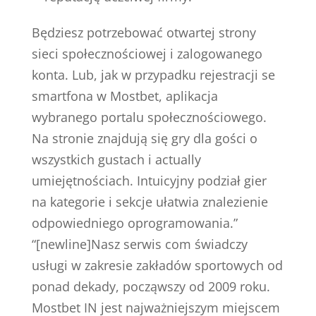
Będziesz potrzebować otwartej strony
sieci społecznościowej i zalogowanego
konta. Lub, jak w przypadku rejestracji se
smartfona w Mostbet, aplikacja
wybranego portalu społecznościowego.
Na stronie znajdują się gry dla gości o
wszystkich gustach i actually
umiejętnościach. Intuicyjny podział gier
na kategorie i sekcje ułatwia znalezienie
odpowiedniego oprogramowania.”
“[newline]Nasz serwis com świadczy
usługi w zakresie zakładów sportowych od
ponad dekady, począwszy od 2009 roku.
Mostbet IN jest najważniejszym miejscem