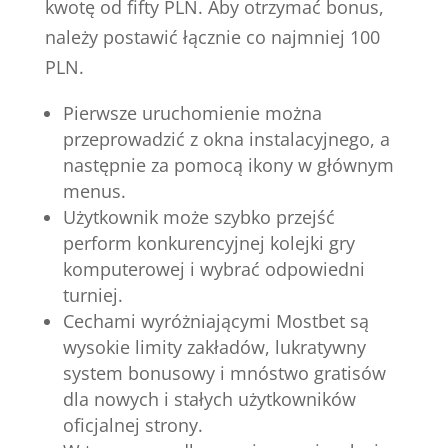
kwotę od fifty PLN. Aby otrzymać bonus,
należy postawić łącznie co najmniej 100
PLN.
Pierwsze uruchomienie można
przeprowadzić z okna instalacyjnego, a
następnie za pomocą ikony w głównym
menus.
Użytkownik może szybko przejść
perform konkurencyjnej kolejki gry
komputerowej i wybrać odpowiedni
turniej.
Cechami wyróżniającymi Mostbet są
wysokie limity zakładów, lukratywny
system bonusowy i mnóstwo gratisów
dla nowych i stałych użytkowników
oficjalnej strony.