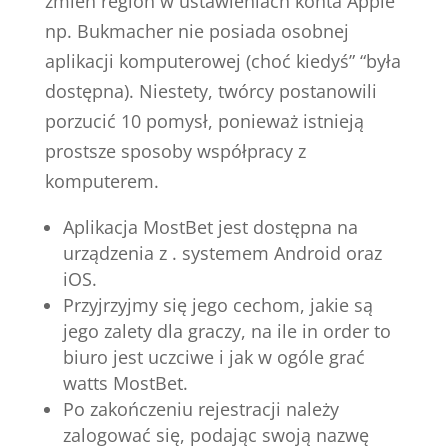
zmień region w ustawieniach konta Apple
np. Bukmacher nie posiada osobnej
aplikacji komputerowej (choć kiedyś” “była
dostępna). Niestety, twórcy postanowili
porzucić 10 pomysł, ponieważ istnieją
prostsze sposoby współpracy z
komputerem.
Aplikacja MostBet jest dostępna na
urządzenia z . systemem Android oraz
iOS.
Przyjrzyjmy się jego cechom, jakie są
jego zalety dla graczy, na ile in order to
biuro jest uczciwe i jak w ogóle grać
watts MostBet.
Po zakończeniu rejestracji należy
zalogować się, podając swoją nazwę