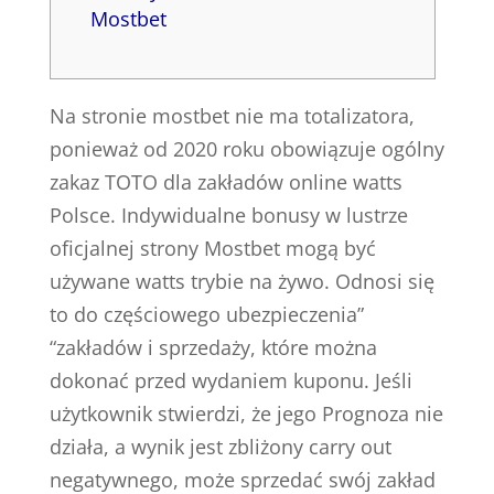
Mostbet
Na stronie mostbet nie ma totalizatora,
ponieważ od 2020 roku obowiązuje ogólny
zakaz TOTO dla zakładów online watts
Polsce. Indywidualne bonusy w lustrze
oficjalnej strony Mostbet mogą być
używane watts trybie na żywo. Odnosi się
to do częściowego ubezpieczenia”
“zakładów i sprzedaży, które można
dokonać przed wydaniem kuponu. Jeśli
użytkownik stwierdzi, że jego Prognoza nie
działa, a wynik jest zbliżony carry out
negatywnego, może sprzedać swój zakład