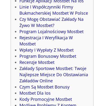
Funkcje Aplikacji Mostbet Na Ios
Linie I Współczynniki Firmy
Bukmacherskiej Mostbet W Polsce
Czy Mogę Obstawiać Zakłady Na
Żywo W Mostbet?
Program Lojalnościowy Mostbet
Rejestracja I Weryfikacja W
Mostbet
Wpłaty I Wypłaty Z Mostbet
Program Bonusowy Mostbet
Recenzje Mostbet
Zakłady Sportowe Mostbet: Twoje
Najlepsze Miejsce Do Obstawiania
Zakładów Online
Czym Są Mostbet Bonusy
Mostbet Dla Ios
Kody Promocyjne Mostbet
Możliwe Problemy Z Kontem