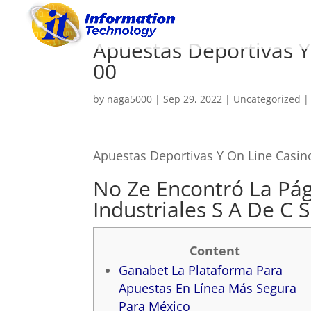
Apuestas Deportivas Y
00
by
naga5000
|
Sep 29, 2022
|
Uncategorized
Apuestas Deportivas Y On Line Casin
No Ze Encontró La Pág
Industriales S A De C S
Content
Ganabet La Plataforma Para
Apuestas En Línea Más Segura
Para México