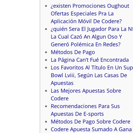
¿existen Promociones Oughout
Ofertas Especiales Pra La
Aplicación Móvil De Codere?
¿quién Sera El Jugador Para La N
La Cual Cazó An Algun Oso Y
Generó Polémica En Redes?
Métodos De Pago
La Página Can’t Fué Encontrada
Los Favoritos Al Título En Un Su
Bowl Lviii, Según Las Casas De
Apuestas
Las Mejores Apuestas Sobre
Codere
Recomendaciones Para Sus
Apuestas De E-sports
Métodos De Pago Sobre Codere
Codere Apuesta Sumado A Gana