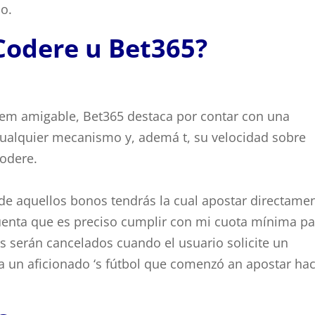
o.
Codere u Bet365?
bem amigable, Bet365 destaca por contar con una
cualquier mecanismo y, ademá t, su velocidad sobre
Codere.
de aquellos bonos tendrás la cual apostar directame
cuenta que es preciso cumplir con mi cuota mínima pa
s serán cancelados cuando el usuario solicite un
era un aficionado ‘s fútbol que comenzó an apostar ha