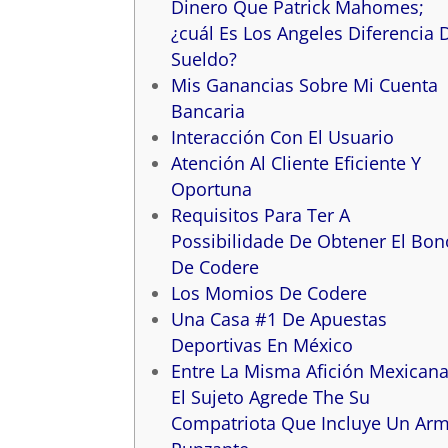
Dinero Que Patrick Mahomes;
¿cuál Es Los Angeles Diferencia 
Sueldo?
Mis Ganancias Sobre Mi Cuenta
Bancaria
Interacción Con El Usuario
Atención Al Cliente Eficiente Y
Oportuna
Requisitos Para Ter A
Possibilidade De Obtener El Bon
De Codere
Los Momios De Codere
Una Casa #1 De Apuestas
Deportivas En México
Entre La Misma Afición Mexican
El Sujeto Agrede The Su
Compatriota Que Incluye Un Ar