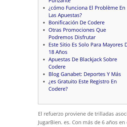
Punzante
¿cómo Funciona El Problème En
Las Apuestas?
Bonificación De Codere
Otras Promociones Que
Podremos Disfrutar
Este Sitio Es Solo Para Mayores 
18 Años
Apuestas De Blackjack Sobre
Codere
Blog Ganabet: Deportes Y Más
¿es Gratuito Este Registro En
Codere?
El refuerzo proviene de trilladas as
JugarBien. es. Con más de 6 años en 