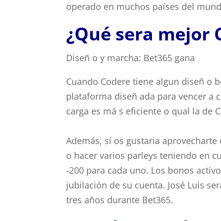
operado en muchos países del mund
¿Qué sera mejor 
Diseñ o y marcha: Bet365 gana
Cuando Codere tiene algun diseñ o 
plataforma diseñ ada para vencer a 
carga es má s eficiente o qual la de 
Además, sí os gustaria aprovecharte 
o hacer varios parleys teniendo en 
-200 para cada uno. Los bonos activo
jubilación de su cuenta. José Luis s
tres años durante Bet365.