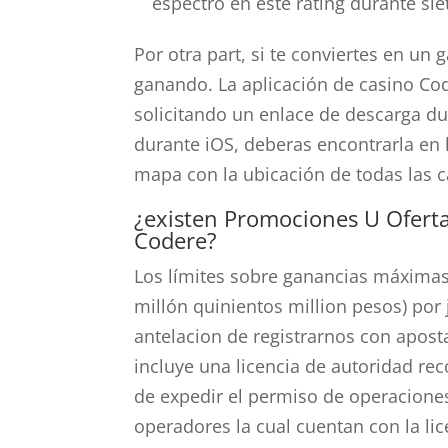
espectro en este rating durante si
Por otra part, si te conviertes en un
ganando. La aplicación de casino C
solicitando un enlace de descarga du
durante iOS, deberas encontrarla en l
mapa con la ubicación de todas las c
¿existen Promociones U Oferta
Codere?
Los límites sobre ganancias máximas
millón quinientos million pesos) por
antelacion de registrarnos con apost
incluye una licencia de autoridad re
de expedir el permiso de operacione
operadores la cual cuentan con la li