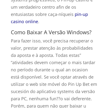
um verdadeiro centro afin de os
entusiastas sobre caça-níqueis
pin-up
casino online
.
Como Baixar A Versão Windows?
Para fazer isso, você precisa recuperar o
valor, prestar atenção às probabilidades
da aposta e à aposta. Todas estas”
“atividades devem começar o mais tardar
no período durante u qual an ocasion
está disponível. Se você optar através de
utilizar o web site móvel do Pin Up Bet em
sucesión do aplicativo systems da versão
para PC, nenhuma fun??o vai deferente.
Porém, para quem não quer baixar u