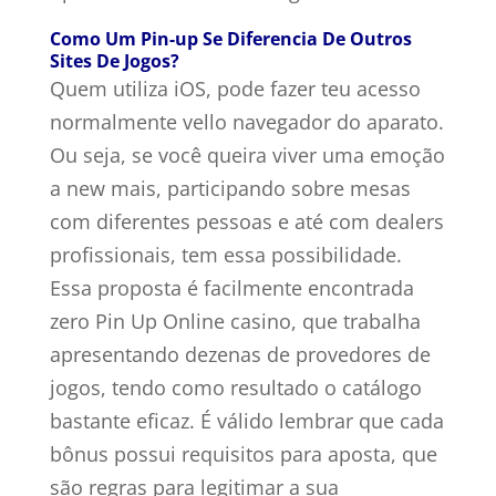
Como Um Pin-up Se Diferencia De Outros
Sites De Jogos?
Quem utiliza iOS, pode fazer teu acesso
normalmente vello navegador do aparato.
Ou seja, se você queira viver uma emoção
a new mais, participando sobre mesas
com diferentes pessoas e até com dealers
profissionais, tem essa possibilidade.
Essa proposta é facilmente encontrada
zero Pin Up Online casino, que trabalha
apresentando dezenas de provedores de
jogos, tendo como resultado o catálogo
bastante eficaz. É válido lembrar que cada
bônus possui requisitos para aposta, que
são regras para legitimar a sua