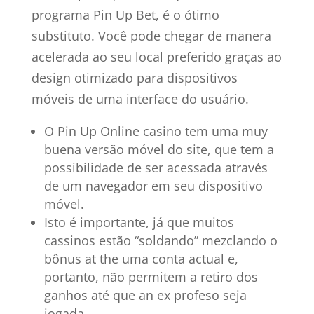
programa Pin Up Bet, é o ótimo
substituto. Você pode chegar de manera
acelerada ao seu local preferido graças ao
design otimizado para dispositivos
móveis de uma interface do usuário.
O Pin Up Online casino tem uma muy
buena versão móvel do site, que tem a
possibilidade de ser acessada através
de um navegador em seu dispositivo
móvel.
Isto é importante, já que muitos
cassinos estão “soldando” mezclando o
bônus at the uma conta actual e,
portanto, não permitem a retiro dos
ganhos até que an ex profeso seja
jogada.