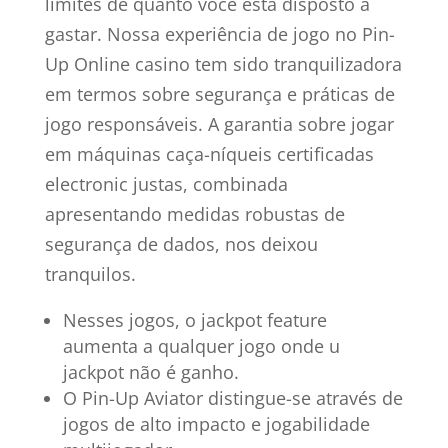
limites de quanto você está disposto a
gastar. Nossa experiência de jogo no Pin-
Up Online casino tem sido tranquilizadora
em termos sobre segurança e práticas de
jogo responsáveis. A garantia sobre jogar
em máquinas caça-níqueis certificadas
electronic justas, combinada
apresentando medidas robustas de
segurança de dados, nos deixou
tranquilos.
Nesses jogos, o jackpot feature
aumenta a qualquer jogo onde u
jackpot não é ganho.
O Pin-Up Aviator distingue-se através de
jogos de alto impacto e jogabilidade