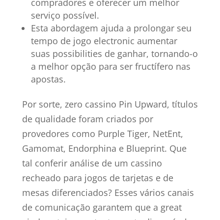
compradores e oferecer um melhor
serviço possível.
Esta abordagem ajuda a prolongar seu
tempo de jogo electronic aumentar
suas possibilities de ganhar, tornando-o
a melhor opção para ser fructífero nas
apostas.
Por sorte, zero cassino Pin Upward, títulos
de qualidade foram criados por
provedores como Purple Tiger, NetEnt,
Gamomat, Endorphina e Blueprint. Que
tal conferir análise de um cassino
recheado para jogos de tarjetas e de
mesas diferenciados? Esses vários canais
de comunicação garantem que a great