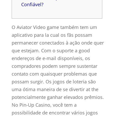
Confiável?
O Aviator Video game também tem um
aplicativo para la cual os fãs possam
permanecer conectados à ação onde quer
que estejam. Com o suporte a good
endereços de e-mail disponíveis, os
compradores podem sempre sustentar
contato com quaisquer problemas que
possam surgir. Os jogos de loteria são
uma ótima maneira de se divertir at the
potencialmente ganhar elevados prêmios.
No Pin-Up Casino, você tem a
possibilidade de encontrar vários jogos