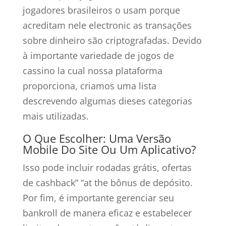
jogadores brasileiros o usam porque
acreditam nele electronic as transações
sobre dinheiro são criptografadas. Devido
à importante variedade de jogos de
cassino la cual nossa plataforma
proporciona, criamos uma lista
descrevendo algumas dieses categorias
mais utilizadas.
O Que Escolher: Uma Versão
Mobile Do Site Ou Um Aplicativo?
Isso pode incluir rodadas grátis, ofertas
de cashback” “at the bônus de depósito.
Por fim, é importante gerenciar seu
bankroll de manera eficaz e estabelecer