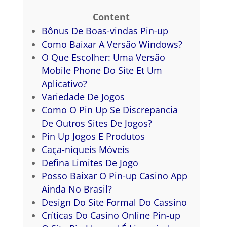
Content
Bônus De Boas-vindas Pin-up
Como Baixar A Versão Windows?
O Que Escolher: Uma Versão
Mobile Phone Do Site Et Um
Aplicativo?
Variedade De Jogos
Como O Pin Up Se Discrepancia
De Outros Sites De Jogos?
Pin Up Jogos E Produtos
Caça-níqueis Móveis
Defina Limites De Jogo
Posso Baixar O Pin-up Casino App
Ainda No Brasil?
Design Do Site Formal Do Cassino
Críticas Do Casino Online Pin-up