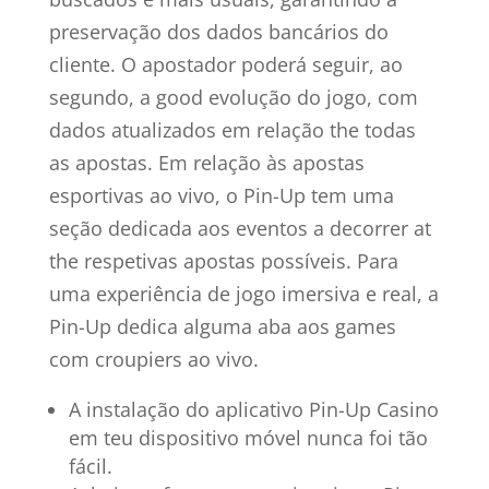
preservação dos dados bancários do
cliente. O apostador poderá seguir, ao
segundo, a good evolução do jogo, com
dados atualizados em relação the todas
as apostas. Em relação às apostas
esportivas ao vivo, o Pin-Up tem uma
seção dedicada aos eventos a decorrer at
the respetivas apostas possíveis. Para
uma experiência de jogo imersiva e real, a
Pin-Up dedica alguma aba aos games
com croupiers ao vivo.
A instalação do aplicativo Pin-Up Casino
em teu dispositivo móvel nunca foi tão
fácil.