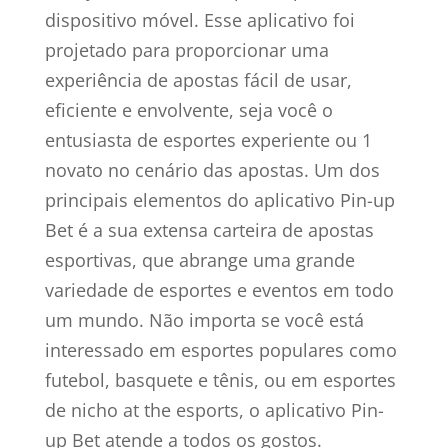
dispositivo móvel. Esse aplicativo foi
projetado para proporcionar uma
experiência de apostas fácil de usar,
eficiente e envolvente, seja você o
entusiasta de esportes experiente ou 1
novato no cenário das apostas. Um dos
principais elementos do aplicativo Pin-up
Bet é a sua extensa carteira de apostas
esportivas, que abrange uma grande
variedade de esportes e eventos em todo
um mundo. Não importa se você está
interessado em esportes populares como
futebol, basquete e tênis, ou em esportes
de nicho at the esports, o aplicativo Pin-
up Bet atende a todos os gostos.