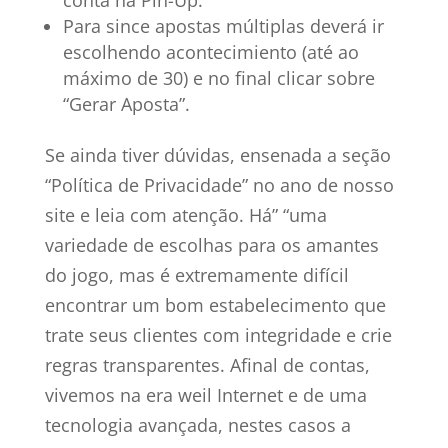
conta na Pin-Up.
Para since apostas múltiplas deverá ir
escolhendo acontecimiento (até ao
máximo de 30) e no final clicar sobre
“Gerar Aposta”.
Se ainda tiver dúvidas, ensenada a seção
“Política de Privacidade” no ano de nosso
site e leia com atenção. Há” “uma
variedade de escolhas para os amantes
do jogo, mas é extremamente difícil
encontrar um bom estabelecimento que
trate seus clientes com integridade e crie
regras transparentes. Afinal de contas,
vivemos na era weil Internet e de uma
tecnologia avançada, nestes casos a