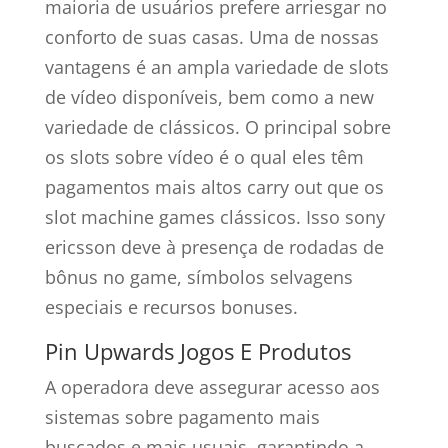
maioria de usuários prefere arriesgar no
conforto de suas casas. Uma de nossas
vantagens é an ampla variedade de slots
de vídeo disponíveis, bem como a new
variedade de clássicos. O principal sobre
os slots sobre vídeo é o qual eles têm
pagamentos mais altos carry out que os
slot machine games clássicos. Isso sony
ericsson deve à presença de rodadas de
bônus no game, símbolos selvagens
especiais e recursos bonuses.
Pin Upwards Jogos E Produtos
A operadora deve assegurar acesso aos
sistemas sobre pagamento mais
buscados e mais usuais, garantindo a