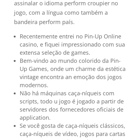
assinalar o idioma perform croupier no
jogo, com a língua como também a
bandeira perform país.
Recentemente entrei no Pin-Up Online
casino, e fiquei impressionado com sua
extensa seleção de games.
Bem-vindo ao mundo colorido da Pin-
Up Games, onde um charme da estética
vintage encontra an emoção dos jogos
modernos.
Não há máquinas caça-níqueis com
scripts, todo u jogo é jogado a partir de
servidores dos fornecedores oficiais de
application.
Se você gosta de caça-níqueis clássicos,
caça-níqueis de vídeo, jogos para cartas