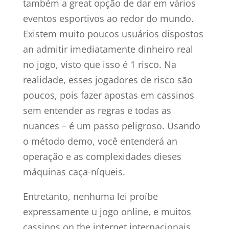
também a great opção de dar em vários
eventos esportivos ao redor do mundo.
Existem muito poucos usuários dispostos
an admitir imediatamente dinheiro real
no jogo, visto que isso é 1 risco. Na
realidade, esses jogadores de risco são
poucos, pois fazer apostas em cassinos
sem entender as regras e todas as
nuances – é um passo peligroso. Usando
o método demo, você entenderá an
operação e as complexidades dieses
máquinas caça-níqueis.
Entretanto, nenhuma lei proíbe
expressamente u jogo online, e muitos
cassinos on the internet internacionais,