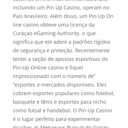
incluindo um Pin Up Casino, operam no
País brasileiro. Além disso, um Pin Up On
line casino obteve uma licença da
Curaçao eGaming Authority, o que
significa que ele adere a padrões rígidos
de segurança e proteção. Recentemente
tentei a seção de apostas esportivas do
Pin-Up Online casino e fiquei
impressionado com o número de”
“esportes e mercados disponíveis. Eles
cobrem esportes populares como futebol,
basquete e tênis e esportes para nicho
como futsal e handebol. O Pin-Up Casino
é o lugar perfeito para experimentar
muchas as Megaways Pursuit do Gonzo.