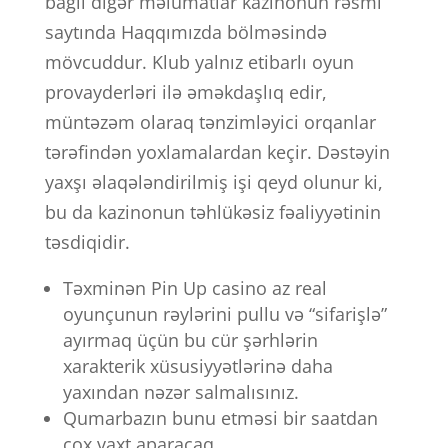
bağlı digər məlumatlar kazinonun rəsmi
saytında Haqqımızda bölməsində
mövcuddur. Klub yalnız etibarlı oyun
provayderləri ilə əməkdaşlıq edir,
müntəzəm olaraq tənzimləyici orqanlar
tərəfindən yoxlamalardan keçir. Dəstəyin
yaxşı əlaqələndirilmiş işi qeyd olunur ki,
bu da kazinonun təhlükəsiz fəaliyyətinin
təsdiqidir.
Təxminən Pin Up casino az real
oyunçunun rəylərini pullu və “sifarişlə”
ayırmaq üçün bu cür şərhlərin
xarakterik xüsusiyyətlərinə daha
yaxından nəzər salmalısınız.
Qumarbazın bunu etməsi bir saatdan
çox vaxt aparacaq.