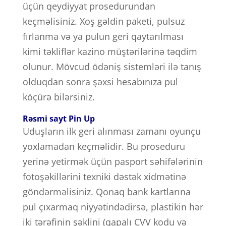
üçün qeydiyyat prosedurundan
keçməlisiniz. Xoş gəldin paketi, pulsuz
fırlanma və ya pulun geri qaytarılması
kimi təkliflər kazino müştərilərinə təqdim
olunur. Mövcud ödəniş sistemləri ilə tanış
olduqdan sonra şəxsi hesabınıza pul
köçürə bilərsiniz.
Rəsmi sayt Pin Up
Uduşların ilk geri alınması zamanı oyunçu
yoxlamadan keçməlidir. Bu proseduru
yerinə yetirmək üçün pasport səhifələrinin
fotoşəkillərini texniki dəstək xidmətinə
göndərməlisiniz. Qonaq bank kartlarına
pul çıxarmaq niyyətindədirsə, plastikin hər
iki tərəfinin şəklini (qapalı CVV kodu və