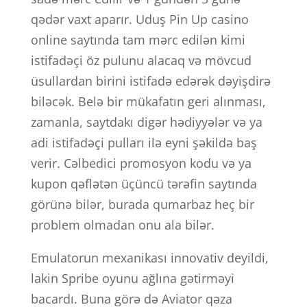
qədər vaxt aparır. Uduş Pin Up casino
online saytında tam mərc edilən kimi
istifadəçi öz pulunu alacaq və mövcud
üsullardan birini istifadə edərək dəyişdirə
biləcək. Belə bir mükafatın geri alınması,
zamanla, saytdakı digər hədiyyələr və ya
adi istifadəçi pulları ilə eyni şəkildə baş
verir. Cəlbedici promosyon kodu və ya
kupon qəflətən üçüncü tərəfin saytında
görünə bilər, burada qumarbaz heç bir
problem olmadan onu ala bilər.
Emulatorun mexanikası innovativ deyildi,
lakin Spribe oyunu ağlına gətirməyi
bacardı. Buna görə də Aviator qəza