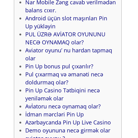
Nar Mobile Zəng cavab verilmədən
balans cıxır.
Android üçün slot maşınları Pin
Up yükləyin
PUL ÜZRƏ AVİATOR OYUNUNU
NECƏ OYNAMAQ olar?
Aviator oyunu’ nu hardan tapmaq
olar
Pin Up bonus pul çıxarılır?
Pul çıxarmaq və əmanəti necə
doldurmaq olar?
Pin Up Casino Tətbiqini necə
yeniləmək olar
Avİatoru necə oynamaq olar?
İdman mərcləri Pin Up
Azərbaycanda Pin Up Live Casino
Demo oyununa necə girmək olar