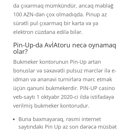
da çıxarmaq mümkündür, ancaq məbləğ
100 AZN-dən çox olmadıqda. Pinup az
sürətli pul çıxarmaq bir karta və ya
elektron cüzdana edilə bilər.
Pin-Up-da AvİAtoru necə oynamaq
olar?
Bukmeker kontorunun Pin-Up artan
bonuslar və səxavətli pulsuz mərclər ilə e-
idman və ənənəvi turnirlərə mərc etmək
üçün qanuni bukmekerdir. PIN-UP casino
veb-saytı 1 oktyabr 2020-ci ildə istifadəyə
verilmiş bukmeker kontorudur.
Buna baxmayaraq, rəsmi internet
saytındakı Pin Up az son dərəcə müsbət