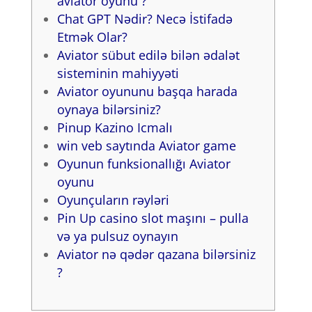
aviator oyunu ?
Chat GPT Nədir? Necə İstifadə
Etmək Olar?
Aviator sübut edilə bilən ədalət
sisteminin mahiyyəti
Aviator oyununu başqa harada
oynaya bilərsiniz?
Pinup Kazino Icmalı
win veb saytında Aviator game
Oyunun funksionallığı Aviator
oyunu
Oyunçuların rəyləri
Pin Up casino slot maşını – pulla
və ya pulsuz oynayın
Aviator nə qədər qazana bilərsiniz
?