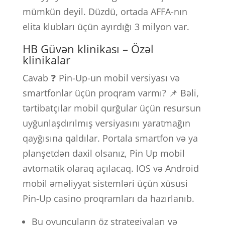
mümkün deyil. Düzdü, ortada AFFA-nın
elita klubları üçün ayırdığı 3 milyon var.
HB Güvən klinikası – Özəl
klinikalar
Cavab ❓ Pin-Up-un mobil versiyası və
smartfonlar üçün proqram varmı? 📌 Bəli,
tərtibatçılar mobil qurğular üçün resursun
uyğunlaşdırılmış versiyasını yaratmağın
qayğısına qaldılar. Portala smartfon və ya
planşetdən daxil olsanız, Pin Up mobil
avtomatik olaraq açılacaq. IOS və Android
mobil əməliyyat sistemləri üçün xüsusi
Pin-Up casino proqramları da hazırlanıb.
Bu oyunçuların öz strategiyaları və