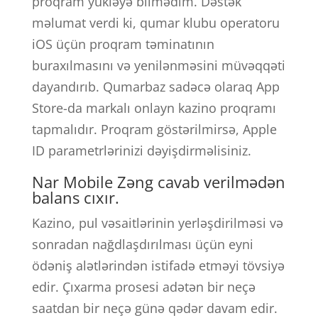
proqram yükləyə bilmədim. Dəstək
məlumat verdi ki, qumar klubu operatoru
iOS üçün proqram təminatının
buraxılmasını və yenilənməsini müvəqqəti
dayandırıb. Qumarbaz sadəcə olaraq App
Store-da markalı onlayn kazino proqramı
tapmalıdır. Proqram göstərilmirsə, Apple
ID parametrlərinizi dəyişdirməlisiniz.
Nar Mobile Zəng cavab verilmədən
balans cıxır.
Kazino, pul vəsaitlərinin yerləşdirilməsi və
sonradan nağdlaşdırılması üçün eyni
ödəniş alətlərindən istifadə etməyi tövsiyə
edir. Çıxarma prosesi adətən bir neçə
saatdan bir neçə günə qədər davam edir.