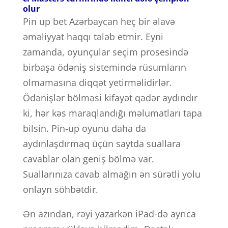
olur
Pin up bet Azərbaycan heç bir əlavə
əməliyyat haqqı tələb etmir. Eyni
zamanda, oyunçular seçim prosesində
birbaşa ödəniş sistemində rüsumların
olmamasına diqqət yetirməlidirlər.
Ödənişlər bölməsi kifayət qədər aydındır
ki, hər kəs maraqlandığı məlumatları tapa
bilsin. Pin-up oyunu daha da
aydınlaşdırmaq üçün saytda suallara
cavablar olan geniş bölmə var.
Suallarınıza cavab almağın ən sürətli yolu
onlayn söhbətdir.
Ən azından, rəyi yazarkən iPad-də ayrıca