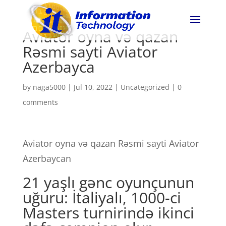
Aviator oyna və qazan
️Rəsmi sayti Aviator
Azerbayca
by
naga5000
|
Jul 10, 2022
|
Uncategorized
|
0
comments
Aviator oyna və qazan ️Rəsmi sayti Aviator
Azerbaycan
21 yaşlı gənc oyunçunun
uğuru: İtaliyalı, 1000-ci
Masters turnirində ikinci