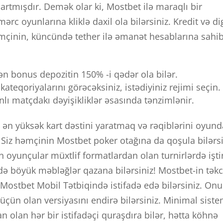
rtmışdır. Demək olar ki, Mostbet ilə maraqlı bir
ərc oyunlarına kliklə daxil ola bilərsiniz. Kredit və di
Həmçinin, küncündə tether ilə əmanət hesablarına sahi
n bonus depozitin 150% -i qədər ola bilər.
ateqoriyalarını görəcəksiniz, istədiyiniz rejimi seçin.
nlı matçdakı dəyişikliklər əsasında tənzimlənir.
ən yüksək kart dəstini yaratmaq və rəqiblərini oyun
Siz həmçinin Mostbet poker otağına da qoşula bilərsi
 oyunçular müxtlif formatlardan olan turnirlərdə işti
də böyük məbləğlər qazana bilərsiniz! Mostbet-in tək
ostbet Mobil Tətbiqində istifadə edə bilərsiniz. On
üçün olan versiyasını endirə bilərsiniz. Minimal sist
 olan hər bir istifadəçi quraşdıra bilər, hətta köhnə