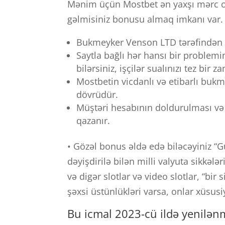
Mənim üçün Mostbet ən yaxşı mərc oyun
gəlmisiniz bonusu almaq imkanı var. Ç
Bukmeyker Venson LTD tərəfindən i
Saytla bağlı hər hansı bir problemi
bilərsiniz, işçilər sualınızı tez bi
Mostbetin vicdanlı və etibarlı buk
dövrüdür.
Müştəri hesabının doldurulması və 
qazanır.
• Gözəl bonus əldə edə biləcəyiniz 
dəyişdirilə bilən milli valyuta sikkə
və digər slotlar və video slotlar, “bir 
şəxsi üstünlükləri varsa, onlar xüsusi
Bu icmal 2023-cü ildə yenilənmi