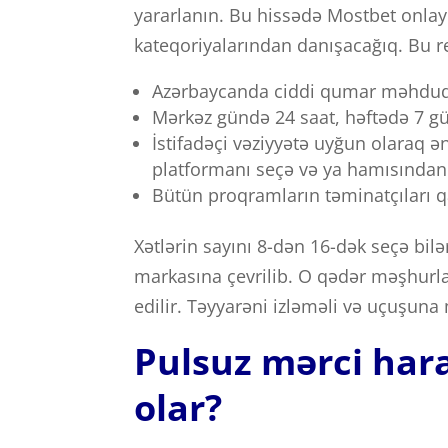
yararlanın. Bu hissədə Mostbet onla
kateqoriyalarından danışacağıq. Bu rej
Azərbaycanda ciddi qumar məhdudiy
Mərkəz gündə 24 saat, həftədə 7 gün
İstifadəçi vəziyyətə uyğun olaraq ə
platformanı seçə və ya hamısından i
Bütün proqramların təminatçıları qa
Xətlərin sayını 8-dən 16-dək seçə bi
markasına çevrilib. O qədər məşhurlaş
edilir. Təyyarəni izləməli və uçuşuna
Pulsuz mərci har
olar?