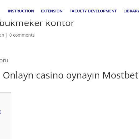
INSTRUCTION
EXTENSION
FACULTY DEVELOPMENT
LIBRAR
ı bukmeker kontor
an
|
0 comments
toru
 Onlayn casino oynayın Mostbet
ə
ş