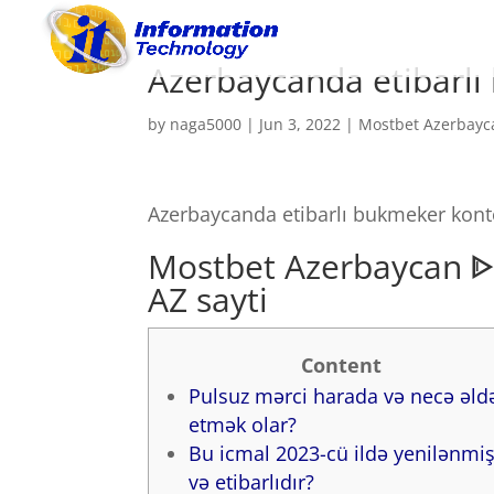
Azerbaycanda etibarl
by
naga5000
|
Jun 3, 2022
|
Mostbet Azerbayc
Azerbaycanda etibarlı bukmeker kon
Mostbet Azerbaycan ᐈ
AZ sayti
Content
Pulsuz mərci harada və necə əld
etmək olar?
Bu icmal 2023-cü ildə yenilənmi
və etibarlıdır?