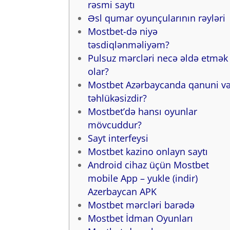
rəsmi saytı
Əsl qumar oyunçularının rəyləri
Mostbet-də niyə
təsdiqlənməliyəm?
Pulsuz mərcləri necə əldə etmək
olar?
Mostbet Azərbaycanda qanuni v
təhlükəsizdir?
Mostbet’də hansı oyunlar
mövcuddur?
Sayt interfeysi
Mostbet kazino onlayn saytı
Android cihaz üçün Mostbet
mobile App – yukle (indir)
Azerbaycan APK
Mostbet mərcləri barədə
Mostbet İdman Oyunları