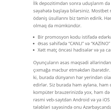
İlk depozitimdən sonra uduşlarım da a
səyahətə başlaya bilərsiniz. Mostbet m
ödəniş üsullarını biz təmin edirik. 
olmaq da mümkündür.
Bir promosyon kodu istifadə edərkə
Əsas səhifədə “CANLI” və “KAZİNO” k
Xətt matç öncəsi hadisələr və ya ca
Oyunçuların əsas məqsədi əllərindən 
çıxmağa məcbur etməkdən ibarətdir. 
ki, burada dünyanın hər yerindən olan
edirlər. Siz burada həm əylənə, həm 
kompüter brauzerinizdə yox, həm də M
rəsmi veb-saytdan Android və ya iOS 
tələbləri sayəsində onu Azərbaycandan