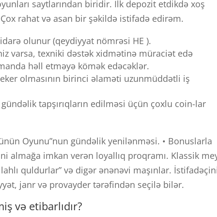
ları saytlarından biridir. İlk depozit etdikdə xoş
ox rahat və asan bir şəkildə istifadə edirəm.
darə olunur (qeydiyyat nömrəsi HE ).
niz varsa, texniki dəstək xidmətinə müraciət edə
r zamanda həll etməyə kömək edəcəklər.
meker olmasının birinci əlaməti uzunmüddətli iş
gündəlik tapşırıqların edilməsi üçün çoxlu coin-lar
“Günün Oyunu”nun gündəlik yenilənməsi. • Bonuslarla
lərini almağa imkan verən loyallıq proqramı. Klassik me
silahlı quldurlar” və digər ənənəvi maşınlar. İstifadəçin
yyət, janr və provayder tərəfindən seçilə bilər.
ş və etibarlıdır?