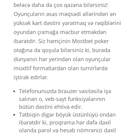
beləcə daha da çox qazana bilərsiniz!
Oyunçuların əsas məqsədi əllərindən ən
yüksək kart dəstini yaratmaq və rəqiblərini
oyundan çıxmağa məcbur etməkdən
ibarətdir. Siz həmçinin Mostbet poker
otağına da qoşula bilərsiniz ki, burada
dünyanın hər yerindən olan oyunçular
müxtlif formatlardan olan turnirlərdə
iştirak edirlər.
Telefonunuzda brauzer vasitəsilə işə
salınan o, veb-sayt funksiyalarının
bütün dəstini ehtiva edir.
Tətbiqin digər böyük üstünlüyü ondan
ibarətdir ki, proqrama hər dəfə daxil
olanda parol və hesab nömrənizi daxil