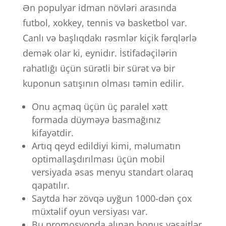
Ən populyar idman növləri arasında
futbol, ​​xokkey, tennis və basketbol var.
Canlı və başlıqdakı rəsmlər kiçik fərqlərlə
demək olar ki, eynidır. İstifadəçilərin
rahatlığı üçün sürətli bir sürət və bir
kuponun satışının olması təmin edilir.
Onu açmaq üçün üç paralel xətt
formada düyməyə basmağınız
kifayətdir.
Artıq qeyd edildiyi kimi, məlumatın
optimallaşdırılması üçün mobil
versiyada əsas menyu standart olaraq
qapatılır.
Saytda hər zövqə uyğun 1000-dən çox
müxtəlif oyun versiyası var.
Bu promosyonda alınan bonus vəsaitlər