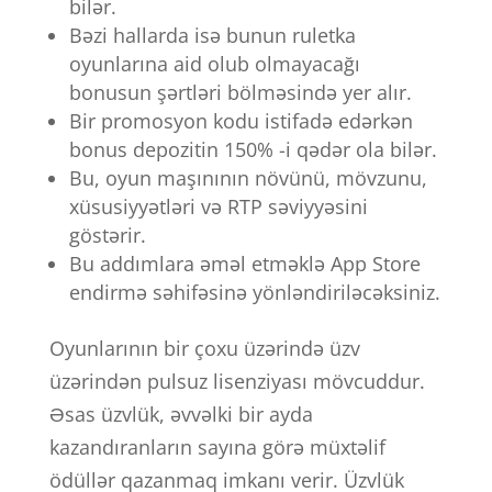
bilər.
Bəzi hallarda isə bunun ruletka
oyunlarına aid olub olmayacağı
bonusun şərtləri bölməsində yer alır.
Bir promosyon kodu istifadə edərkən
bonus depozitin 150% -i qədər ola bilər.
Bu, oyun maşınının növünü, mövzunu,
xüsusiyyətləri və RTP səviyyəsini
göstərir.
Bu addımlara əməl etməklə App Store
endirmə səhifəsinə yönləndiriləcəksiniz.
Oyunlarının bir çoxu üzərində üzv
üzərindən pulsuz lisenziyası mövcuddur.
Əsas üzvlük, əvvəlki bir ayda
kazandıranların sayına görə müxtəlif
ödüllər qazanmaq imkanı verir. Üzvlük