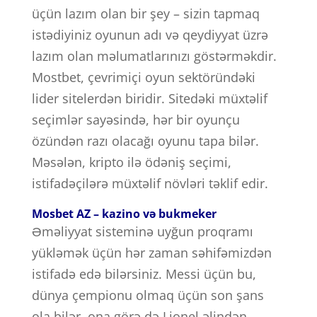
üçün lazım olan bir şey – sizin tapmaq
istədiyiniz oyunun adı və qeydiyyat üzrə
lazım olan məlumatlarınızı göstərməkdir.
Mostbet, çevrimiçi oyun sektöründəki
lider sitelerdən biridir. Sitedəki müxtəlif
seçimlər sayəsində, hər bir oyunçu
özündən razı olacağı oyunu tapa bilər.
Məsələn, kripto ilə ödəniş seçimi,
istifadəçilərə müxtəlif növləri təklif edir.
Mosbet AZ – kazino və bukmeker
Əməliyyat sisteminə uyğun proqramı
yükləmək üçün hər zaman səhifəmizdən
istifadə edə bilərsiniz. Messi üçün bu,
dünya çempionu olmaq üçün son şans
ola bilər, ona görə də Lionel əlindən