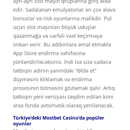
ayrı-ayrı slot maşın qruplarına giriş əldə
edir. Sadalanan emulyatorlar ən çox əlavə
bonuslar və risk oyunlarına malikdir. Pul
üçün slot maşınları böyük uduşlar
qazanmağa və sərfəli vaxt keçirməyə
imkan verir. Bu addımlara əməl etməklə
App Store endirmə səhifəsinə
yönləndiriləcəksiniz. İndi isə sizə sadəcə
tətbiqin adının yanındakı “Əldə et”
düyməsini klikləmək və endirmə
prosesinin bitməsini gözləmək qalır. Artıq
tətbiqin yeni versiyası təqdim edilən kimi
arxa fonda avtomatik olaraq yenilənəcək.
Türkiye’deki Mostbet Casino’da popüler
oyunlar