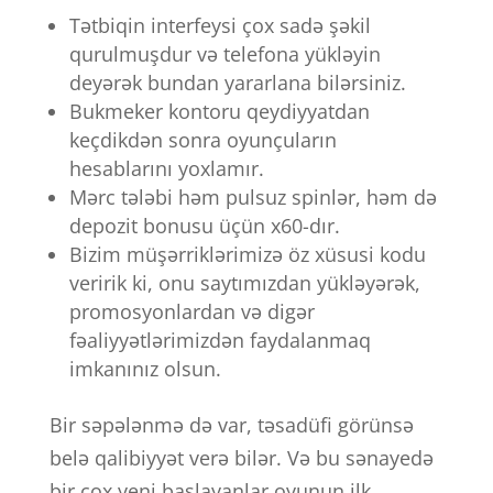
Tətbiqin interfeysi çox sadə şəkil
qurulmuşdur və telefona yükləyin
deyərək bundan yararlana bilərsiniz.
Bukmeker kontoru qeydiyyatdan
keçdikdən sonra oyunçuların
hesablarını yoxlamır.
Mərc tələbi həm pulsuz spinlər, həm də
depozit bonusu üçün x60-dır.
Bizim müşərriklərimizə öz xüsusi kodu
veririk ki, onu saytımızdan yükləyərək,
promosyonlardan və digər
fəaliyyətlərimizdən faydalanmaq
imkanınız olsun.
Bir səpələnmə də var, təsadüfi görünsə
belə qalibiyyət verə bilər. Və bu sənayedə
bir çox yeni başlayanlar oyunun ilk