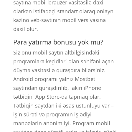
saytına mobil brauzer vasitəsilə daxil
olarkən istifadəçi standart olaraq onlayn
kazino veb-saytının mobil versiyasına
daxil olur.
Para yatırma bonusu yok mu?
Siz onu mobil saytın altbilgisindəki
proqramlara keçidləri olan səhifəni açan
düymə vasitəsilə quraşdıra bilərsiniz.
Android proqramı yalnız Mostbet
saytından quraşdırılıb, lakin iPhone
tətbiqini App Store-da tapmaq olar.
Tətbiqin saytdan iki əsas üstünlüyü var –
işin sürəti və proqramın işlədiyi
mənbələrin anonimliyi. Proqram mobil