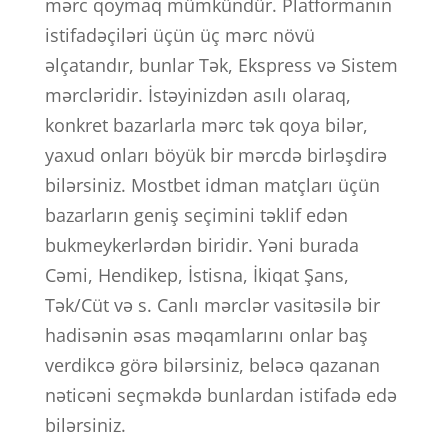
mərc qoymaq mümkündür. Platformanın
istifadəçiləri üçün üç mərc növü
əlçatandır, bunlar Tək, Ekspress və Sistem
mərcləridir. İstəyinizdən asılı olaraq,
konkret bazarlarla mərc tək qoya bilər,
yaxud onları böyük bir mərcdə birləşdirə
bilərsiniz. Mostbet idman matçları üçün
bazarların geniş seçimini təklif edən
bukmeykerlərdən biridir. Yəni burada
Cəmi, Hendikep, İstisna, İkiqat Şans,
Tək/Cüt və s. Canlı mərclər vasitəsilə bir
hadisənin əsas məqamlarını onlar baş
verdikcə görə bilərsiniz, beləcə qazanan
nəticəni seçməkdə bunlardan istifadə edə
bilərsiniz.