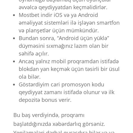
əvvəlcə qeydiyyatdan keçməlidirlər.
Mostbet indir iOS və ya Android
əməliyyat sistemləri ilə işləyən smartfon
və planşetlər üçün mümkündür.
Bundan sonra, “Android üçün yüklə”
düyməsini sıxmağınız lazım olan bir
səhifə açılır.
Ancaq yalnız mobil proqramdan istifadə
blokdan yan keçmək üçün təsirli bir üsul
ola bilər.
Göstərdiyim cari promosyon kodu
qeydiyyat zamanı istifadə olunur və ilk
depozitə bonus verir.
Bu baş verdiyində, proqramı
başlatdığınızda xəbərdarlıq görsəniz.
Yeniləmələri dərhal quraşdıra bilər və ya