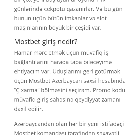
günlərində cekpotu qazanırlar. Və bu gün
bunun üçün bütün imkanlar və slot
maşınlarının böyük bir çeşidi var.
Mostbet giriş nedir?
Hamar mərc etmək üçün müvafiq iş
bağlantılarını harada tapa biləcəyimə
ehtiyacım var. Uduşlarımı geri götürmək
üçün Mostbet Azerbaycan şəxsi hesabında
“Çıxarma” bölməsini seçirəm. Promo kodu
müvafiq giriş sahəsinə qeydiyyat zamanı
daxil edilir.
Azərbaycandan olan hər bir yeni istifadəçi
Mostbet komandası tərəfindən səxavətli