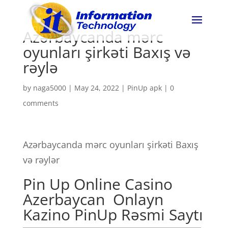
Azərbaycanda mərc
oyunları şirkəti Baxış və
rəylə
by
naga5000
|
May 24, 2022
|
PinUp apk
|
0
comments
Azərbaycanda mərc oyunları şirkəti Baxış
və rəylər
Pin Up Online Casino
Azerbaycan ️ Onlayn
Kazino PinUp Rəsmi Saytı