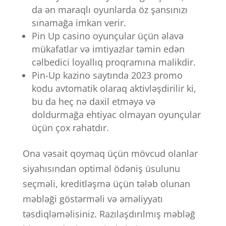
da ən maraqlı oyunlarda öz şansınızı
sınamağa imkan verir.
Pin Up casino oyunçular üçün əlavə
mükafatlar və imtiyazlar təmin edən
cəlbedici loyallıq proqramına malikdir.
Pin-Up kazino saytında 2023 promo
kodu avtomatik olaraq aktivləşdirilir ki,
bu da heç nə daxil etməyə və
doldurmağa ehtiyac olmayan oyunçular
üçün çox rahatdır.
Ona vəsait qoymaq üçün mövcud olanlar
siyahısından optimal ödəniş üsulunu
seçməli, kreditləşmə üçün tələb olunan
məbləği göstərməli və əməliyyatı
təsdiqləməlisiniz. Razılaşdırılmış məbləğ