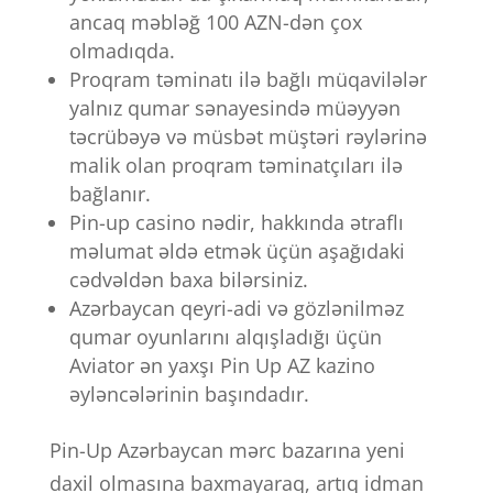
ancaq məbləğ 100 AZN-dən çox
olmadıqda.
Proqram təminatı ilə bağlı müqavilələr
yalnız qumar sənayesində müəyyən
təcrübəyə və müsbət müştəri rəylərinə
malik olan proqram təminatçıları ilə
bağlanır.
Pin-up casino nədir, hakkında ətraflı
məlumat əldə etmək üçün aşağıdaki
cədvəldən baxa bilərsiniz.
Azərbaycan qeyri-adi və gözlənilməz
qumar oyunlarını alqışladığı üçün
Aviator ən yaxşı Pin Up AZ kazino
əyləncələrinin başındadır.
Pin-Up Azərbaycan mərc bazarına yeni
daxil olmasına baxmayaraq, artıq idman