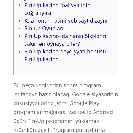
Pin-Up kazino fəaliyyətinin
coğrafiyası
Kazinonun rəsmi veb sayt dizaynı
Pin-up Oyunları
Pin Up Kazino–da hansı ölkələrin
sakinləri oynaya bilər?
Pin-Up kazino qeydiyyatı bonusu
Pin-Up kazino
Bir neçə dəqiqədən sonra proqram
istifadəyə hazır olacaq. Google siyasətinin
xüsusiyyətlərinə görə, Google Play
proqramlar mağazası vasitəsilə Android
üçün Pin-Up proqramını yükləmək
mümkün deyil. Proqram quraşdırma