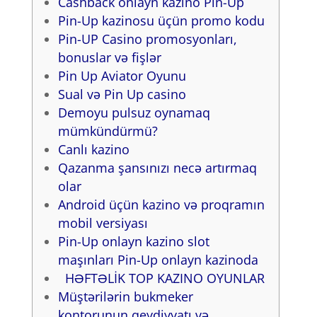
Cashback onlayn kazino Pin-Up
Pin-Up kazinosu üçün promo kodu
Pin-UP Casino promosyonları,
bonuslar və fişlər
Pin Up Aviator Oyunu
Sual və Pin Up casino
Demoyu pulsuz oynamaq
mümkündürmü?
Canlı kazino
Qazanma şansınızı necə artırmaq
olar
Android üçün kazino və proqramın
mobil versiyası
Pin-Up onlayn kazino slot
maşınları Pin-Up onlayn kazinoda
​ ​ HƏFTƏLİK TOP KAZINO OYUNLAR​
Müştərilərin bukmeker
kontorunun qeydiyyatı və