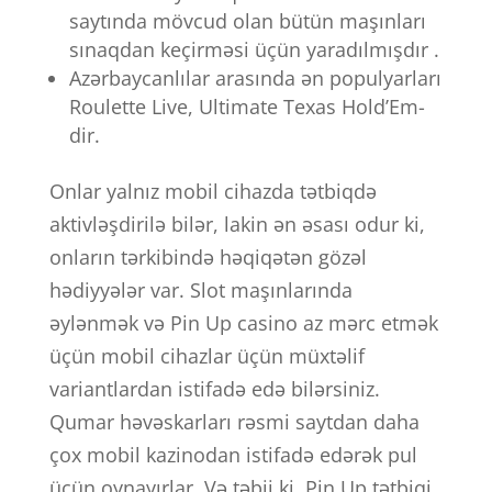
saytında mövcud olan bütün maşınları
sınaqdan keçirməsi üçün yaradılmışdır .
Azərbaycanlılar arasında ən populyarları
Roulette Live, Ultimate Texas Hold’Em-
dir.
Onlar yalnız mobil cihazda tətbiqdə
aktivləşdirilə bilər, lakin ən əsası odur ki,
onların tərkibində həqiqətən gözəl
hədiyyələr var. Slot maşınlarında
əylənmək və Pin Up casino az mərc etmək
üçün mobil cihazlar üçün müxtəlif
variantlardan istifadə edə bilərsiniz.
Qumar həvəskarları rəsmi saytdan daha
çox mobil kazinodan istifadə edərək pul
üçün oynayırlar. Və təbii ki, Pin Up tətbiqi