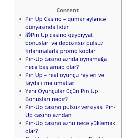
Content
Pin Up Casino – qumar əyləncə
dünyasında lider
🎁Pin Up casino qeydiyyat
bonusları və depozitsiz pulsuz
fırlanmalarla promo kodlar
Pin-Up casino aznda oynamağa
necə başlamaq olar?
Pin Up – real oyunçu rəyləri və
faydalı məlumatlar
Yeni Oyunçular üçün Pin Up
Bonusları nədir?
Pin-Up casino pulsuz versiyası Pin-
Up casino azndan
Pin-Up casino aznu necə yükləmək
olar?