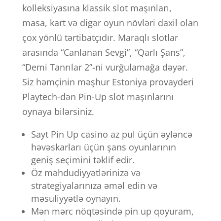
kolleksiyasına klassik slot maşınları,
masa, kart və digər oyun növləri daxil olan
çox yönlü tərtibatçıdır. Maraqlı slotlar
arasında “Canlanan Sevgi”, “Qarlı Şans”,
“Demi Tanrılar 2”-ni vurğulamağa dəyər.
Siz həmçinin məşhur Estoniya provayderi
Playtech-dən Pin-Up slot maşınlarını
oynaya bilərsiniz.
Sayt Pin Up casino az pul üçün əyləncə
həvəskarları üçün şans oyunlarının
geniş seçimini təklif edir.
Öz məhdudiyyətlərinizə və
strategiyalarınıza əməl edin və
məsuliyyətlə oynayın.
Mən mərc nöqtəsində pin up qoyuram,