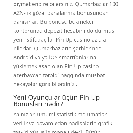
qiymətləndirə bilərsiniz. Qumarbazlar 100
AZN-lik gözəl qarşılanma bonusundan
danışırlar. Bu bonusu bukmeker
kontorunda depozit hesabını doldurmuş
yeni istifadəçilər Pin Up casino az ala
bilərlər. Qumarbazların şərhlərində
Android və ya iOS smartfonlarına
yükləmək asan olan Pin Up casino
azerbaycan tətbiqi haqqında müsbət
hekayələr görə bilərsiniz .
Yeni Oyunçular üçün Pin Up
Bonusları nədir?
Yalnız ən ümumi statistik məlumatlar
verilir və davam edən hadisələrin qrafik
təsviri xüsusilə mənalı deyil. Bütün