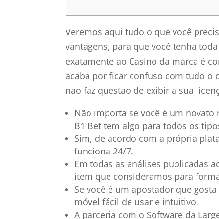
Veremos aqui tudo o que você precisa
vantagens, para que você tenha toda
exatamente ao Casino da marca é con
acaba por ficar confuso com tudo o 
não faz questão de exibir a sua lice
Não importa se você é um novato 
B1 Bet tem algo para todos os tipo
Sim, de acordo com a própria plata
funciona 24/7.
Em todas as análises publicadas aq
item que consideramos para formar
Se você é um apostador que gosta
móvel fácil de usar e intuitivo.
A parceria com o Software da Larg