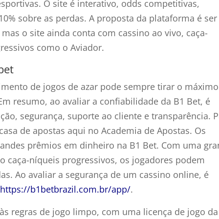
ortivas. O site é interativo, odds competitivas,
 10% sobre as perdas. A proposta da plataforma é se
 mas o site ainda conta com cassino ao vivo, caça-
ogressivos como o Aviador.
bet
ecimento de jogos de azar pode sempre tirar o máximo
Em resumo, ao avaliar a confiabilidade da B1 Bet, é
ação, segurança, suporte ao cliente e transparência. 
a casa de apostas aqui no Academia de Apostas. Os
randes prêmios em dinheiro na B1 Bet. Com uma gr
ndo caça-níqueis progressivos, os jogadores podem
. Ao avaliar a segurança de um cassino online, é
s
https://b1betbrazil.com.br/app/
.
às regras de jogo limpo, com uma licença de jogo da