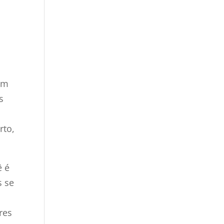
s
 em
s
rto,
ê é
s se
res