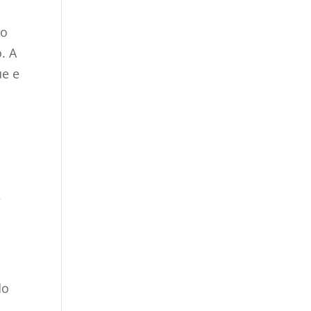
ão
. A
ue e
e
do