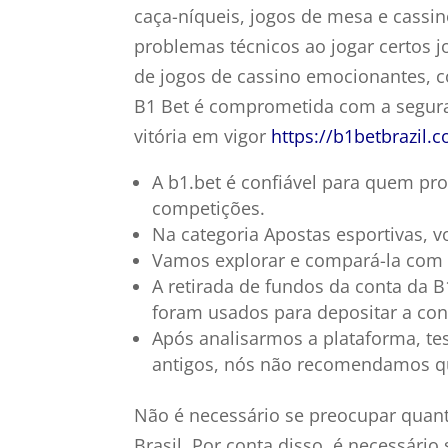
caça-níqueis, jogos de mesa e cassin
problemas técnicos ao jogar certos 
de jogos de cassino emocionantes, 
B1 Bet é comprometida com a segura
vitória em vigor
https://b1betbrazil.
A b1.bet é confiável para quem pr
competições.
Na categoria Apostas esportivas, v
Vamos explorar e compará-la com 
A retirada de fundos da conta da
foram usados para depositar a con
Após analisarmos a plataforma, te
antigos, nós não recomendamos qu
Não é necessário se preocupar quanto
Brasil. Por conta disso, é necessário