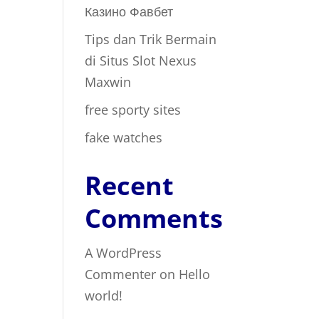
Казино Фавбет
Tips dan Trik Bermain
di Situs Slot Nexus
Maxwin
free sporty sites
fake watches
Recent
Comments
A WordPress
Commenter
on
Hello
world!