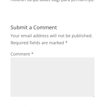
Submit a Comment
Your email address will not be published.
Required fields are marked
*
Comment
*