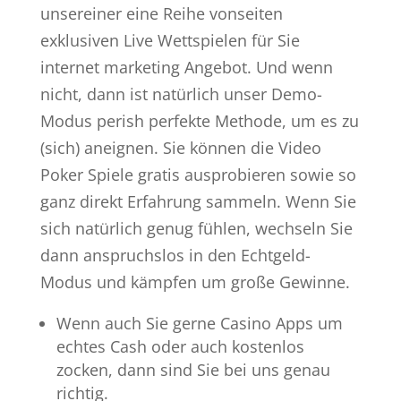
unsereiner eine Reihe vonseiten
exklusiven Live Wettspielen für Sie
internet marketing Angebot. Und wenn
nicht, dann ist natürlich unser Demo-
Modus perish perfekte Methode, um es zu
(sich) aneignen. Sie können die Video
Poker Spiele gratis ausprobieren sowie so
ganz direkt Erfahrung sammeln. Wenn Sie
sich natürlich genug fühlen, wechseln Sie
dann anspruchslos in den Echtgeld-
Modus und kämpfen um große Gewinne.
Wenn auch Sie gerne Casino Apps um
echtes Cash oder auch kostenlos
zocken, dann sind Sie bei uns genau
richtig.