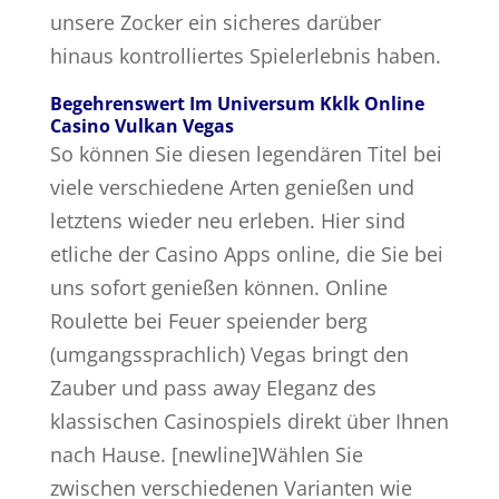
unsere Zocker ein sicheres darüber
hinaus kontrolliertes Spielerlebnis haben.
Begehrenswert Im Universum Kklk Online
Casino Vulkan Vegas
So können Sie diesen legendären Titel bei
viele verschiedene Arten genießen und
letztens wieder neu erleben. Hier sind
etliche der Casino Apps online, die Sie bei
uns sofort genießen können. Online
Roulette bei Feuer speiender berg
(umgangssprachlich) Vegas bringt den
Zauber und pass away Eleganz des
klassischen Casinospiels direkt über Ihnen
nach Hause. [newline]Wählen Sie
zwischen verschiedenen Varianten wie