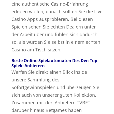
eine authentische Casino-Erfahrung
erleben wollen, danach sollten Sie die Live
Casino Apps ausprobieren. Bei diesen
Spielen sehen Sie echten Dealern unter
der Arbeit über und fühlen sich dadurch
so, als würden Sie selbst in einem echten
Casino am Tisch sitzen.
Beste Online Spielautomaten Des Den Top
Spiele Anbietern
Werfen Sie direkt einen Blick inside
unsere Sammlung des
Sofortgewinnspielen und überzeugen Sie
sich auch von unserer guten Kollektion.
Zusammen mit den Anbietern TVBET
darüber hinaus Betgames haben