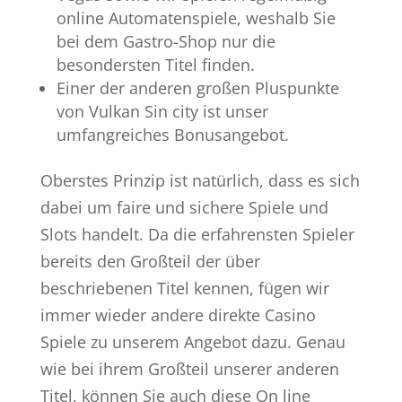
online Automatenspiele, weshalb Sie
bei dem Gastro-Shop nur die
besondersten Titel finden.
Einer der anderen großen Pluspunkte
von Vulkan Sin city ist unser
umfangreiches Bonusangebot.
Oberstes Prinzip ist natürlich, dass es sich
dabei um faire und sichere Spiele und
Slots handelt. Da die erfahrensten Spieler
bereits den Großteil der über
beschriebenen Titel kennen, fügen wir
immer wieder andere direkte Casino
Spiele zu unserem Angebot dazu. Genau
wie bei ihrem Großteil unserer anderen
Titel, können Sie auch diese On line