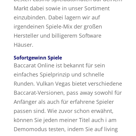
Markt dabei sowie in unser Sortiment
einzubinden. Dabei lagern wir auf
irgendeinen Spiele-Mix der großen
Hersteller und billigerem Software
Häuser.
Sofortgewinn Spiele
Baccarat Online ist bekannt für sein
einfaches Spielprinzip und schnelle
Runden. Vulkan Vegas bietet verschiedene
Baccarat-Versionen, pass away sowohl für
Anfänger als auch für erfahrene Spieler
passen sind. Wie zuvor schon erwähnt,
können Sie jeden meiner Titel auch i am
Demomodus testen, indem Sie auf living