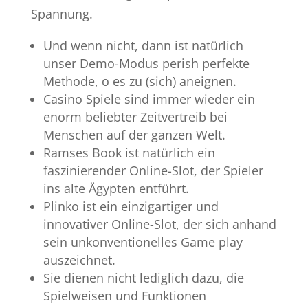
Spannung.
Und wenn nicht, dann ist natürlich
unser Demo-Modus perish perfekte
Methode, o es zu (sich) aneignen.
Casino Spiele sind immer wieder ein
enorm beliebter Zeitvertreib bei
Menschen auf der ganzen Welt.
Ramses Book ist natürlich ein
faszinierender Online-Slot, der Spieler
ins alte Ägypten entführt.
Plinko ist ein einzigartiger und
innovativer Online-Slot, der sich anhand
sein unkonventionelles Game play
auszeichnet.
Sie dienen nicht lediglich dazu, die
Spielweisen und Funktionen