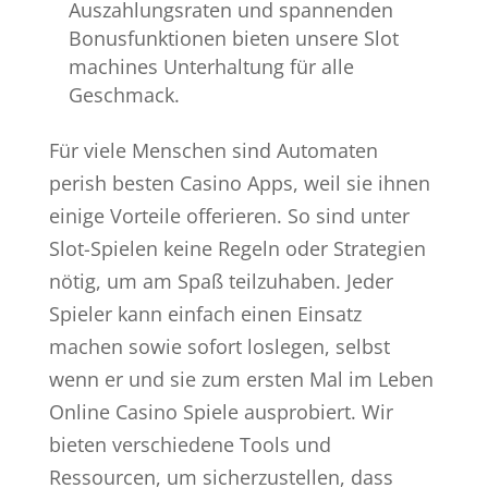
Auszahlungsraten und spannenden
Bonusfunktionen bieten unsere Slot
machines Unterhaltung für alle
Geschmack.
Für viele Menschen sind Automaten
perish besten Casino Apps, weil sie ihnen
einige Vorteile offerieren. So sind unter
Slot-Spielen keine Regeln oder Strategien
nötig, um am Spaß teilzuhaben. Jeder
Spieler kann einfach einen Einsatz
machen sowie sofort loslegen, selbst
wenn er und sie zum ersten Mal im Leben
Online Casino Spiele ausprobiert. Wir
bieten verschiedene Tools und
Ressourcen, um sicherzustellen, dass