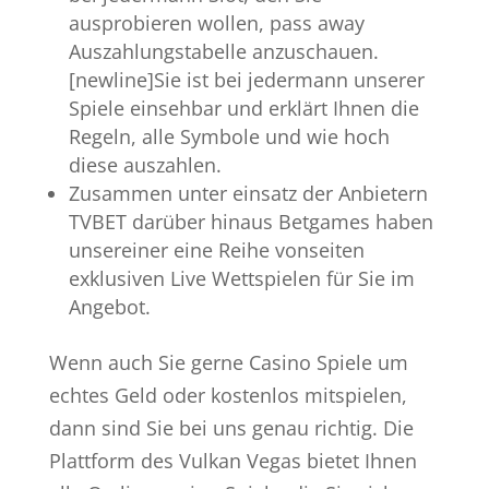
ausprobieren wollen, pass away
Auszahlungstabelle anzuschauen.
[newline]Sie ist bei jedermann unserer
Spiele einsehbar und erklärt Ihnen die
Regeln, alle Symbole und wie hoch
diese auszahlen.
Zusammen unter einsatz der Anbietern
TVBET darüber hinaus Betgames haben
unsereiner eine Reihe vonseiten
exklusiven Live Wettspielen für Sie im
Angebot.
Wenn auch Sie gerne Casino Spiele um
echtes Geld oder kostenlos mitspielen,
dann sind Sie bei uns genau richtig. Die
Plattform des Vulkan Vegas bietet Ihnen