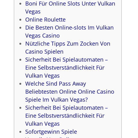
Boni Für Online Slots Unter Vulkan
Vegas
Online Roulette
Die Besten Online-slots Im Vulkan
Vegas Casino
Nützliche Tipps Zum Zocken Von
Casino Spielen
Sicherheit Bei Spielautomaten –
Eine Selbstverständlichkeit Für
Vulkan Vegas
Welche Sind Pass Away
Beliebtesten Online Online Casino
Spiele Im Vulkan Vegas?
Sicherheit Bei Spielautomaten –
Eine Selbstverständlichkeit Für
Vulkan Vegas
Sofortgewinn Spiele