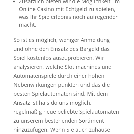
Zusätzlich bieten wir die Möglichkeit, im
Online Casino mit Echtgeld zu spielen,
was Ihr Spielerlebnis noch aufregender
macht.
So ist es möglich, weniger Anmeldung
und ohne den Einsatz des Bargeld das
Spiel kostenlos auszuprobieren. Wir
analysieren, welche Slot machines und
Automatenspiele durch einer hohen
Nebenwirkungen punkten und das die
besten Spielautomaten sind. Mit dem
Ansatz ist ha sido uns möglich,
regelmäßig neue beliebte Spielautomaten
zu unserem bestehenden Sortiment
hinzuzufügen. Wenn Sie auch zuhause