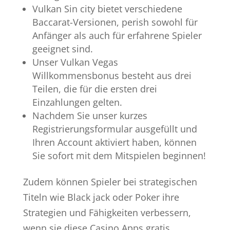
Vulkan Sin city bietet verschiedene
Baccarat-Versionen, perish sowohl für
Anfänger als auch für erfahrene Spieler
geeignet sind.
Unser Vulkan Vegas
Willkommensbonus besteht aus drei
Teilen, die für die ersten drei
Einzahlungen gelten.
Nachdem Sie unser kurzes
Registrierungsformular ausgefüllt und
Ihren Account aktiviert haben, können
Sie sofort mit dem Mitspielen beginnen!
Zudem können Spieler bei strategischen
Titeln wie Black jack oder Poker ihre
Strategien und Fähigkeiten verbessern,
wenn sie diese Casino Apps gratis