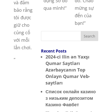
dụng Sơ đồ
đồ. Cháo
và đảm
qua mình!”
mừng sự
bảo rằng
đến của
tôi được
bạn!”
giữ cho
củng cố
Search
với mỗi
lần chơi.
Recent Posts
2024-ci Ilin ən Yaxşı
“
Qumar Saytları ️
Azərbaycanın Top
Onlayn Qumar Veb-
saytları
Список онлайн казино
з низьким депозитом
Казино Фавбет