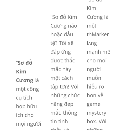
Kim
“Sơ đồ Kim
Cương là
Cương náo
một
hoặc đầu
thMarker
tệ? Tôi sẽ
lʌng
đáp ứng
mạnh mẽ
được thắc
cho mọi
“
Sơ đồ
mắc này
người
Kim
một cách
muốn
Cương
là
tập tợn! Với
hiểu rõ
một công
những chức
hơn về
cụ tích
năng đẹp
game
hợp hữu
mắt, thông
mystery
ích cho
tin tinh
box. Với
mọi người