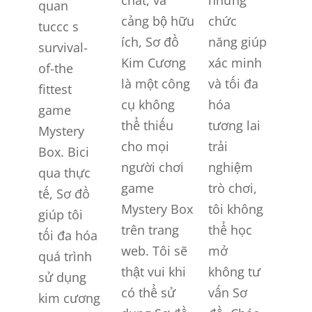
chất, và
những
quan
cảng bộ hữu
chức
tuccc s
ích, Sơ đồ
năng giúp
survival-
Kim Cương
xác minh
of-the
là một công
và tối đa
fittest
cụ không
hóa
game
thể thiếu
tương lai
Mystery
cho mọi
trải
Box. Bici
người chơi
nghiệm
qua thực
game
trò chơi,
tế, Sơ đồ
Mystery Box
tôi không
giúp tôi
trên trang
thể học
tối đa hóa
web. Tôi sẽ
mở
quá trình
thật vui khi
không tư
sử dụng
có thể sử
vấn Sơ
kim cương