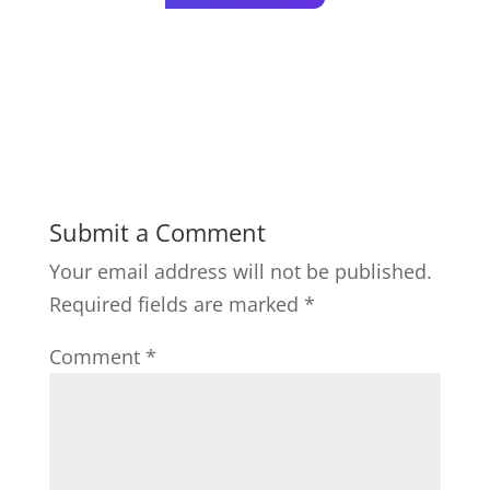
Submit a Comment
Your email address will not be published.
Required fields are marked
*
Comment
*