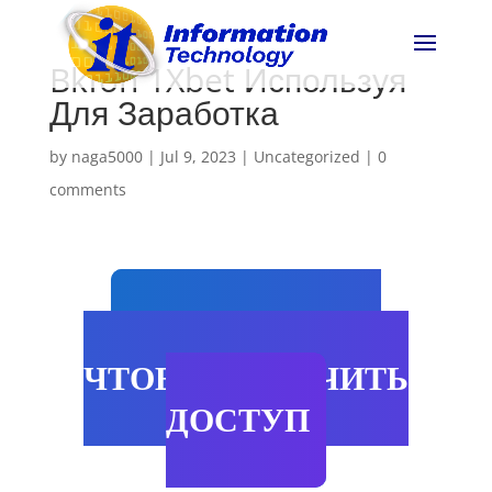
Bkfon 1Xbet Используя
Для Заработка
by
naga5000
|
Jul 9, 2023
|
Uncategorized
|
0
comments
НАЖМИ СЮДА
ЧТОБЫ ПОЛУЧИТЬ
ДОСТУП