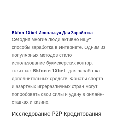
Bkfon 1Xbet Используя Для Заработка
Сегодня многие люди активно ищут
способы заработка в Интернете. Одним из
популярных методов стало
использование букмекерских контор,
таких как
Bkfon
и
1Xbet
, для заработка
дополнительных средств. Фанаты спорта
и азартных игреразличных стран могут
попробовать свои силы и удачу в онлайн-
ставках и казино.
Исследование P2P Кредитования