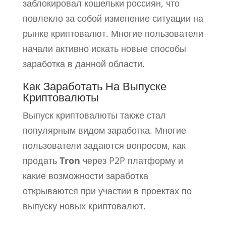
заблокировал кошельки россиян, что
повлекло за собой изменение ситуации на
рынке криптовалют. Многие пользователи
начали активно искать новые способы
заработка в данной области.
Как Заработать На Выпуске
Криптовалюты
Выпуск криптовалюты также стал
популярным видом заработка. Многие
пользователи задаются вопросом, как
продать
Tron
через P2P платформу и
какие возможности заработка
открываются при участии в проектах по
выпуску новых криптовалют.