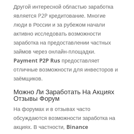
Другой интересной областью заработка
является P2P кредитование. Многие
люди в России и за рубежом начали
активно исследовать возможности
заработка на предоставлении частных
займов через онлайн-площадки.
Payment P2P Rus
предоставляет
отличные возможности для инвесторов и
заёмщиков.
Можно Ли Заработать На Акциях
Отзывы Форум
На форумах и в отзывах часто
обсуждаются возможности заработка на
акциях. В частности,
Binance