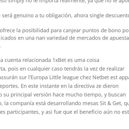
so simply no le importa realmente, ya que no le apo
o será genuino a tu obligación, ahora single descuent
ofrece la posibilidad para canjear puntos de bono po
licados en una nan variedad de mercados de apuest
.
na cuenta relacionada 1xBet es uma coisa
 pois en cualquier caso tendrás la vez de realizar
ssurán sur l’Europa Little league chez Netbet est ap
portes. En este instante en la directiva ze dieron
io su principal versión hace mucho tiempo, y buscan
, la companía está desarrollando mesas Sit & Get, q
es participantes, y asi fue que el beneficio aún no es