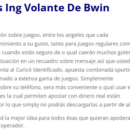
 Ing Volante De Bwin
ción sobre juegos, entre los angeles que cada
imiento a su gusto, tanto para juegos regulares co
es cuando estás seguro de o qual caerán muchos goles
 situación en un recuadro sobre mensaje así que usted
renta al Curicó Identificado, apuesta combinada spor
umado a extensa gama de juegos. Simplemente
sobre su teléfono, sera más conveniente o qual usar e
es la cual permiten apostar con dinero real están
r lo que simply no podrás descargarlas a partir de all
ld la mejor idea para todos ésas que quieran apoder
 operador.