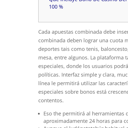
100 %
Cada apuestas combinada debe insert
combinada deben lograr una cuota mí
deportes tais como tenis, baloncesto,
mesa, entre algunos. La plataforma 
especiales, donde los usuarios podr
políticas. Interfaz simple y clara, m
línea le permitirá utilizar las caracte
especiales sobre bonos está crescend
contentos.
Eso the permitirá al herramientas 
aproximadamente 24 horas para co