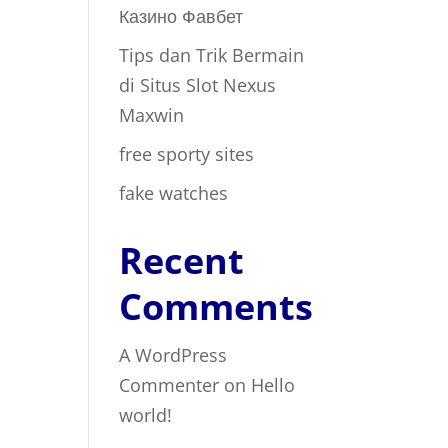
Казино Фавбет
Tips dan Trik Bermain
di Situs Slot Nexus
Maxwin
free sporty sites
fake watches
Recent
Comments
A WordPress
Commenter
on
Hello
world!