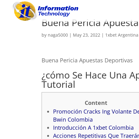
Buena Pericia Apuesta
by
naga5000
|
May 23, 2022
|
1xbet Argentina
Buena Pericia Apuestas Deportivas
¿cómo Se Hace Una A
Tutorial
Content
Promoción Cracks Ing Volante D
Bwin Colombia
Introducción A 1xbet Colombia
Acciones Repetitivas Que Traerá