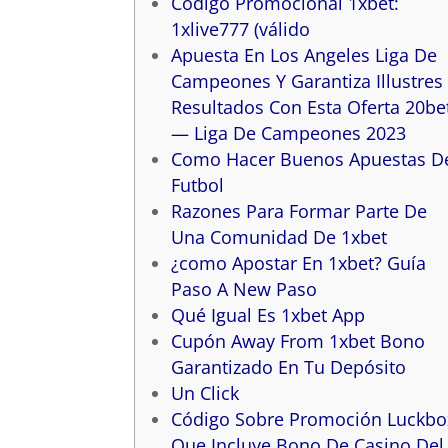
Código Promocional 1xbet:
1xlive777 (válido
Apuesta En Los Angeles Liga De
Campeones Y Garantiza Illustres
Resultados Con Esta Oferta 20be
— Liga De Campeones 2023
Como Hacer Buenos Apuestas D
Futbol
Razones Para Formar Parte De
Una Comunidad De 1xbet
¿como Apostar En 1xbet? Guía
Paso A New Paso
Qué Igual Es 1xbet App
Cupón Away From 1xbet Bono
Garantizado En Tu Depósito
Un Click
Código Sobre Promoción Luckbo
Que Incluye Bono De Casino Del