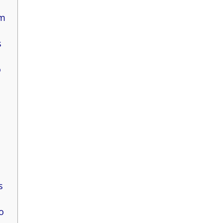
om
s
o
s
o