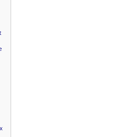
t
e
x