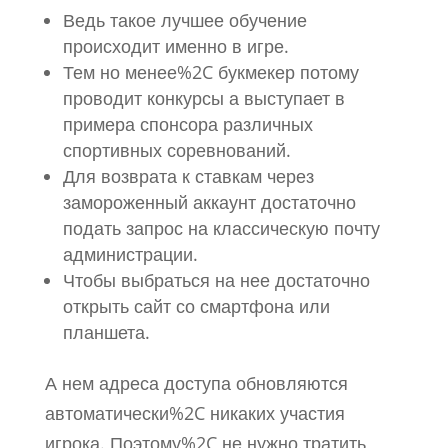
Ведь такое лучшее обучение
происходит именно в игре.
Тем но менее%2C букмекер потому
проводит конкурсы а выступает в
примера спонсора различных
спортивных соревнований.
Для возврата к ставкам через
замороженный аккаунт достаточно
подать запрос на классическую почту
администрации.
Чтобы выбраться на нее достаточно
открыть сайт со смартфона или
планшета.
А нем адреса доступа обновляются
автоматически%2C никаких участия
игрока. Поэтому%2C не нужно тратить