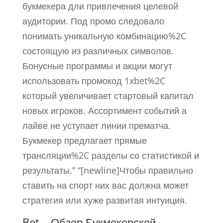
букмекера дли привлечения целевой
аудитории. Под промо следовало
понимать уникальную комбинацию%2C
состоящую из различных символов.
Бонусные программы и акции могут
использовать промокод 1xbet%2C
который увеличивает стартовый капитал
новых игроков. Ассортимент событий а
лайве не уступает линии прематча.
Букмекер предлагает прямые
трансляции%2C разделы со статистикой и
результаты.” “[newline]Чтобы правильно
ставить на спорт них вас должна может
стратегия или хуже развитая интуиция.
Bet – Обзор Букмекерской