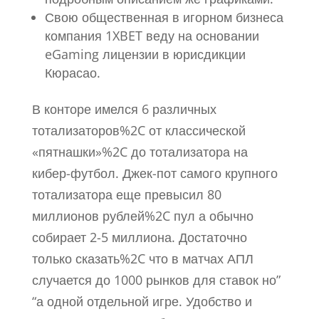
Свою общественная в игорном бизнеса
компания 1XBET веду на основании
eGaming лицензии в юрисдикции
Кюрасао.
В конторе имелся 6 различных
тотализаторов%2C от классической
«пятнашки»%2C до тотализатора на
кибер-футбол. Джек-пот самого крупного
тотализатора еще превысил 80
миллионов рублей%2C пул а обычно
собирает 2-5 миллиона. Достаточно
только сказать%2C что в матчах АПЛ
случается до 1000 рынков для ставок но”
“а одной отдельной игре. Удобство и