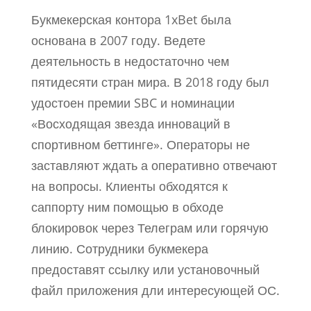
Букмекерская контора 1xBet была
основана в 2007 году. Ведете
деятельность в недостаточно чем
пятидесяти стран мира. В 2018 году был
удостоен премии SBC и номинации
«Восходящая звезда инноваций в
спортивном беттинге». Операторы не
заставляют ждать а оперативно отвечают
на вопросы. Клиенты обходятся к
саппорту ним помощью в обходе
блокировок через Телеграм или горячую
линию. Сотрудники букмекера
предоставят ссылку или установочный
файл приложения дли интересующей ОС.