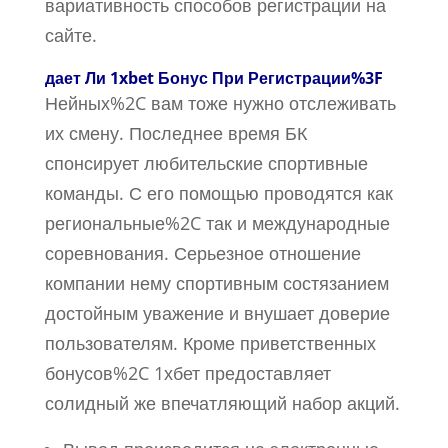
вариативность способов регистрации на
сайте.
дает Ли 1xbet Бонус При Регистрации%3F
Нейных%2C вам тоже нужно отслеживать
их смену. Последнее время БК
спонсирует любительские спортивные
команды. С его помощью проводятся как
региональные%2C так и международные
соревнования. Серьезное отношение
компании нему спортивным состязанием
достойным уважение и внушает доверие
пользователям. Кроме приветственных
бонусов%2C 1хбет предоставляет
солидный же впечатляющий набор акций.