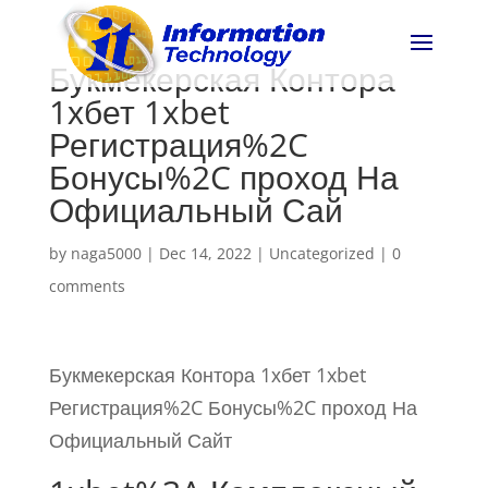
Букмекерская Контора
1хбет 1xbet
Регистрация%2C
Бонусы%2C проход На
Официальный Сай
by
naga5000
|
Dec 14, 2022
|
Uncategorized
|
0
comments
Букмекерская Контора 1хбет 1xbet
Регистрация%2C Бонусы%2C проход На
Официальный Сайт