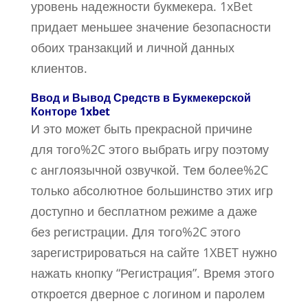
уровень надежности букмекера. 1xBet
придает меньшее значение безопасности
обоих транзакций и личной данных
клиентов.
Ввод и Вывод Средств в Букмекерской
Конторе 1xbet
И это может быть прекрасной причине
для того%2C этого выбрать игру поэтому
с англоязычной озвучкой. Тем более%2C
только абсолютное большинство этих игр
доступно и бесплатном режиме а даже
без регистрации. Для того%2C этого
зарегистрироваться на сайте 1XBET нужно
нажать кнопку “Регистрация”. Время этого
откроется дверное с логином и паролем