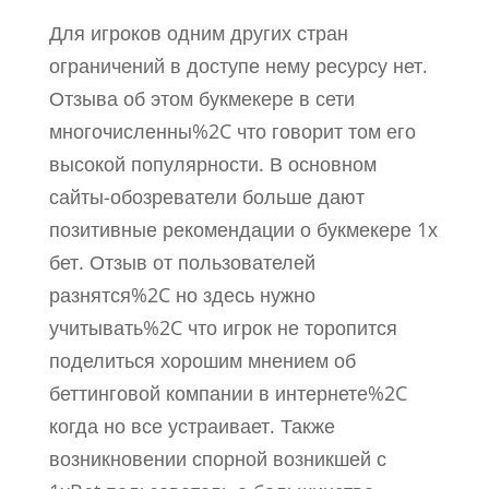
Для игроков одним других стран
ограничений в доступе нему ресурсу нет.
Отзыва об этом букмекере в сети
многочисленны%2C что говорит том его
высокой популярности. В основном
сайты-обозреватели больше дают
позитивные рекомендации о букмекере 1х
бет. Отзыв от пользователей
разнятся%2C но здесь нужно
учитывать%2C что игрок не торопится
поделиться хорошим мнением об
беттинговой компании в интернете%2C
когда но все устраивает. Также
возникновении спорной возникшей с