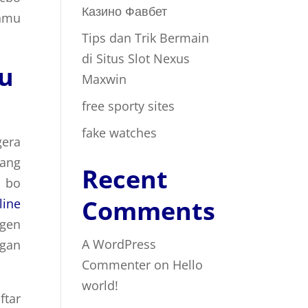
Казино Фавбет
nmu
Tips dan Trik Bermain
di Situs Slot Nexus
du
Maxwin
free sporty sites
fake watches
gera
uang
Recent
c bo
Comments
line
agen
A WordPress
ngan
Commenter
on
Hello
world!
ftar