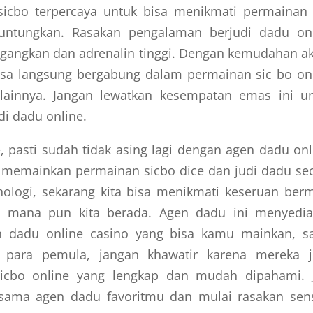
sicbo terpercaya untuk bisa menikmati permainan 
untungkan. Rasakan pengalaman berjudi dadu on
gangkan dan adrenalin tinggi. Dengan kemudahan a
isa langsung bergabung dalam permainan sic bo on
lainnya. Jangan lewatkan kesempatan emas ini u
i dadu online.
 pasti sudah tidak asing lagi dengan agen dadu onl
 memainkan permainan sicbo dice dan judi dadu se
ologi, sekarang kita bisa menikmati keseruan ber
i mana pun kita berada. Agen dadu ini menyedi
 dadu online casino yang bisa kamu mainkan, s
k para pemula, jangan khawatir karena mereka 
cbo online yang lengkap dan mudah dipahami. J
rsama agen dadu favoritmu dan mulai rasakan sen