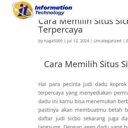
Cara Memilih Situs S
Terpercaya
by
naga5000
|
Jul 12, 2024
|
Uncategorized
|
Cara Memilih Situs 
Hai para pecinta judi dadu koprok
terpercaya yang menyediakan permai
dadu ini kamu bisa menemukan berba
pastinya akan membuatmu betah ber
daftar judi sicbo sekarang juga d
langsung. Dengan agen dadu yang h