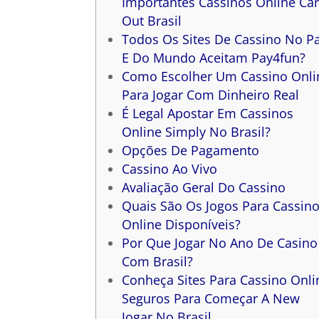
Importantes Cassinos Online Car
Out Brasil
Todos Os Sites De Cassino No Pa
E Do Mundo Aceitam Pay4fun?
Como Escolher Um Cassino Onli
Para Jogar Com Dinheiro Real
É Legal Apostar Em Cassinos
Online Simply No Brasil?
Opções De Pagamento
Cassino Ao Vivo
Avaliação Geral Do Cassino
Quais São Os Jogos Para Cassin
Online Disponíveis?
Por Que Jogar No Ano De Casino
Com Brasil?
Conheça Sites Para Cassino Onli
Seguros Para Começar A New
Jogar No Brasil