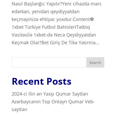
Nasıl Başlanğıc Yapılır?Yeni cihazda mərc
edərkən, yenidən qeydiyyatdan
keçməyinizə ehtiyac yoxdur.Content⚽
1xbet Türkiye Futbol BahisleriTətbiq
Vasitəsilə 1xbet-də Necə Qeydiyyatdan
Keçmək Olar?Bet Giriş De Tikə Yatırma...
Search
Recent Posts
2024-ci Ilin ən Yaxşı Qumar Saytları ️
Azərbaycanın Top Onlayn Qumar Veb-
saytları