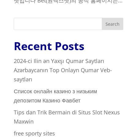
벳입니다 Bet(원엑스벳)의 공식 홈페이지는...
Search
Recent Posts
2024-ci Ilin ən Yaxşı Qumar Saytları ️
Azərbaycanın Top Onlayn Qumar Veb-
saytları
Список онлайн казино з низьким
депозитом Казино Фавбет
Tips dan Trik Bermain di Situs Slot Nexus
Maxwin
free sporty sites