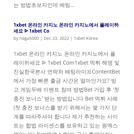
는 방법초보자인데 베팅...
1xbet 온라인 카지노 온라인 카지노에서 플레이하
세요 ᐉ 1xbet Co
by
naga5000
|
Dec 23, 2022
|
1xbet Korea
1xbet 온라인 카지노 온라인 카지노에서 플
레이하세요 ᐉ 1xbet Com1xbet 먹튀 해명 및
진실한국본사 연락처 배팅라이프ContentBet
에서 가장 빠른 출금 시간은 얼마인가요? 빙
고 게임두배 이벤트 참여 방법Bet 가입 후 ‘첫
충전 보너스’ 받는 방법입니다 Bet 먹튀 사례
(첫 충전 보너스를 받기 위해서는 몇 가지 단
계를 따라주셔야 합니다 제가 추천하는 사이
트는 합법 라이센스를 보유하고 있는 원엑스