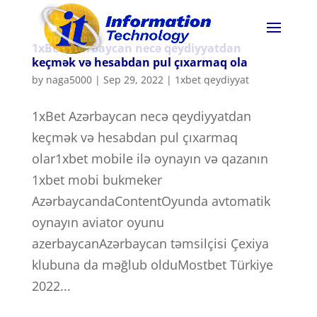
1xBet Azərbaycan necə qeydiyyatdan
keçmək və hesabdan pul çıxarmaq ola
by
naga5000
|
Sep 29, 2022
|
1xbet qeydiyyat
1xBet Azərbaycan necə qeydiyyatdan
keçmək və hesabdan pul çıxarmaq
olar1xbet mobile ilə oynayın və qazanın
1xbet mobi bukmeker
AzərbaycandaContentOyunda avtomatik
oynayın aviator oyunu
azerbaycanAzərbaycan təmsilçisi Çexiya
klubuna da məğlub olduMostbet Türkiye
2022...