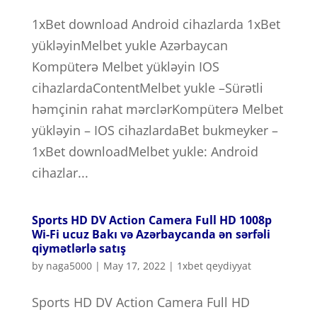
1xBet download Android cihazlarda 1xBet
yükləyinMelbet yukle Azərbaycan
Kompüterə Melbet yükləyin IOS
cihazlardaContentMelbet yukle –Sürətli
həmçinin rahat mərclərKompüterə Melbet
yükləyin – IOS cihazlardaBet bukmeyker –
1xBet downloadMelbet yukle: Android
cihazlar...
Sports HD DV Action Camera Full HD 1008p
Wi-Fi ucuz Bakı və Azərbaycanda ən sərfəli
qiymətlərlə satış
by
naga5000
|
May 17, 2022
|
1xbet qeydiyyat
Sports HD DV Action Camera Full HD