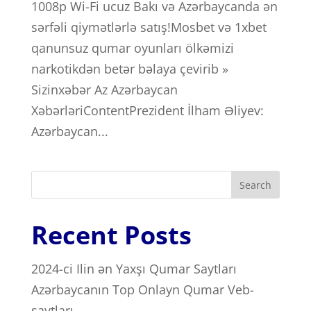
1008p Wi-Fi ucuz Bakı və Azərbaycanda ən
sərfəli qiymətlərlə satış!Mosbet və 1xbet
qanunsuz qumar oyunları ölkəmizi
narkotikdən betər bəlaya çevirib »
Sizinxəbər Az Azərbaycan
XəbərləriContentPrezident İlham Əliyev:
Azərbaycan...
Search
Recent Posts
2024-ci Ilin ən Yaxşı Qumar Saytları ️
Azərbaycanın Top Onlayn Qumar Veb-
saytları