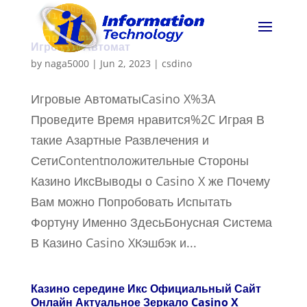
Игровые Автомат
by
naga5000
|
Jun 2, 2023
|
csdino
Игровые АвтоматыCasino X%3A
Проведите Время нравится%2C Играя В
такие Азартные Развлечения и
СетиContentположительные Стороны
Казино ИксВыводы о Casino X же Почему
Вам можно Попробовать Испытать
Фортуну Именно ЗдесьБонусная Система
В Казино Casino XКэшбэк и...
Казино середине Икс Официальный Сайт
Онлайн Актуальное Зеркало Casino X