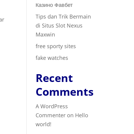
Казино Фавбет
Tips dan Trik Bermain
ar
di Situs Slot Nexus
Maxwin
free sporty sites
fake watches
Recent
Comments
A WordPress
Commenter
on
Hello
world!