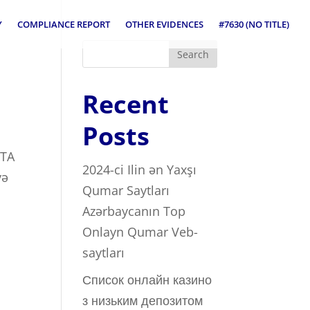
Y
COMPLIANCE REPORT
OTHER EVIDENCES
#7630 (NO TITLE)
Search
Recent
Posts
WTA
2024-ci Ilin ən Yaxşı
və
Qumar Saytları ️
Azərbaycanın Top
Onlayn Qumar Veb-
saytları
Список онлайн казино
з низьким депозитом