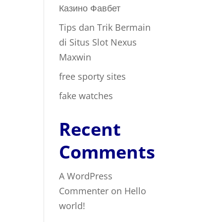
Казино Фавбет
Tips dan Trik Bermain
di Situs Slot Nexus
Maxwin
free sporty sites
fake watches
Recent
Comments
A WordPress
Commenter
on
Hello
world!