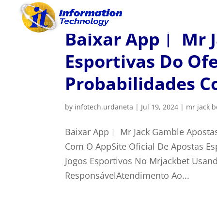
Baixar App︱ Mr 
Esportivas Do Of
Probabilidades 
by
infotech.urdaneta
|
Jul 19, 2024
|
mr jack b
Baixar App︱ Mr Jack Gamble Apostas
Com O AppSite Oficial De Apostas Es
Jogos Esportivos No Mrjackbet Usan
ResponsávelAtendimento Ao...